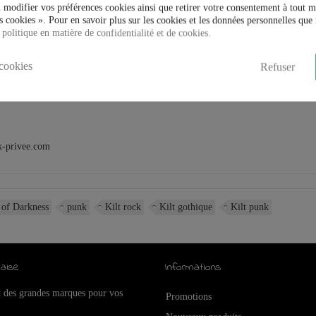
 modifier vos préférences cookies ainsi que retirer votre consentement à tout 
 cookies ». Pour en savoir plus sur les cookies et les données personnelles que 
 politique en matière de confidentialité et de cookies.
cookies
Refuser
k-privee.com
of Darkness
punk
Kilt rock
Kilt gothique
Kilt punk
aise
Informations
x des grandes marques pour vos
Promotions