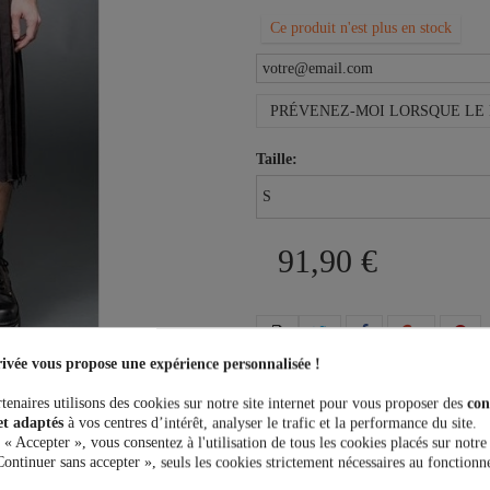
Ce produit n'est plus en stock
PRÉVENEZ-MOI LORSQUE LE 
Taille:
91,90 €
ivée vous propose une expérience personnalisée !
Plus que
100,00 €
et la livrais
tenaires utilisons des cookies sur notre site internet pour vous proposer des
con
et adaptés
à vos centres d’intérêt, analyser le trafic et la performance du site.
 « Accepter », vous consentez à l'utilisation de tous les cookies placés sur notre
Continuer sans accepter », seuls les cookies strictement nécessaires au fonctionn