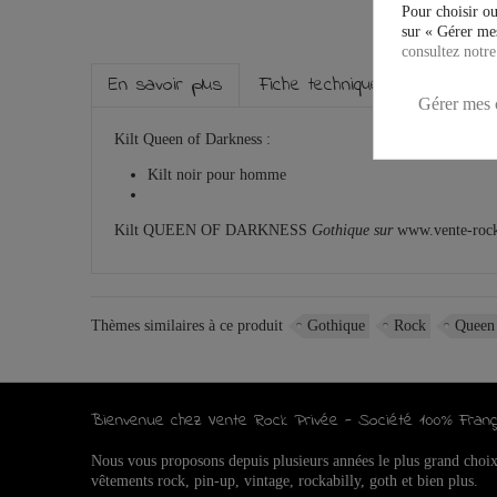
Pour choisir ou
sur « Gérer mes
consultez notre
En savoir plus
Fiche technique
Marque
Gérer mes 
Kilt Queen of Darkness :
Kilt noir pour homme
Kilt QUEEN OF DARKNESS
Gothique sur
www.vente-roc
Thèmes similaires à ce produit
Gothique
Rock
Queen 
Bienvenue chez Vente Rock Privée - Société 100% Franç
Nous vous proposons depuis plusieurs années le plus grand choi
vêtements rock, pin-up, vintage, rockabilly, goth et bien plus.