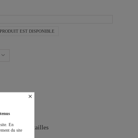
PRODUIT EST DISPONIBLE
×
on est offerte !
tenus
 site. En
Guide des tailles
ement du site