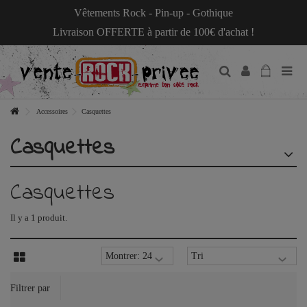
Vêtements Rock - Pin-up - Gothique
Livraison OFFERTE à partir de 100€ d'achat !
Accessoires
Casquettes
Casquettes
Casquettes
Il y a 1 produit.
Filtrer par