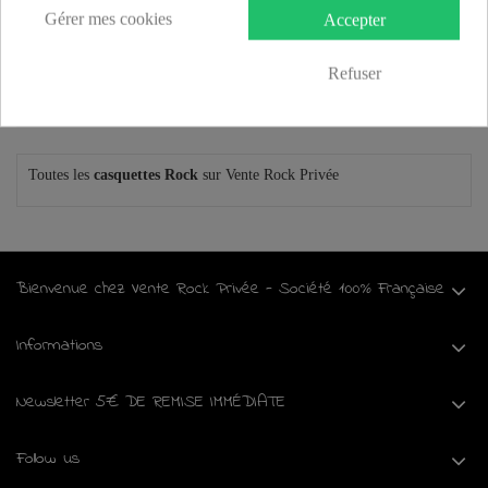
27,90 €
Gérer mes cookies
Accepter
DÉTAILS
Refuser
Toutes les
casquettes Rock
sur Vente Rock Privée
Bienvenue chez Vente Rock Privée - Société 100% Française
Informations
Newsletter 5€ DE REMISE IMMÉDIATE
Follow us