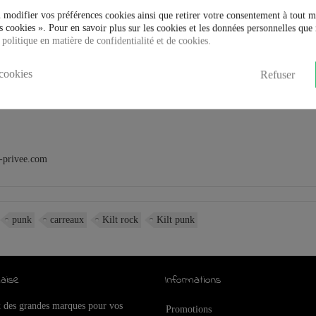
 modifier vos préférences cookies ainsi que retirer votre consentement à tout 
 cookies ». Pour en savoir plus sur les cookies et les données personnelles que 
 politique en matière de confidentialité et de cookies.
cookies
Refuser
-privee.com
punk
carreaux
Kilt rock
Kilt punk
aise
Informations
x des grandes marques pour vos
Promotions