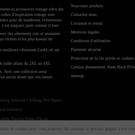
Nouveaux produits
ements et accessoires vintage rétro de
s
 robes d'inspiration vintage sont
Contactez-nous
idéales pour de nombreux événements
Livraison et retour
- c'est toujours juste comme il faut.
Mentions légales
 avec des vêtements cute et amusants
lus récents et les plus kawaii du
Conditions d'utilisation
Paiement sécurisé
les meilleurs vêtements GothLoli sur
Protection de la vie privée et cookies
de taille allant du 2XL au 4XL.
Gestion abonnement Vente Rock Priv
es.
Avec une collection aussi
sitemap
 fait aucun doute que vos tenues
othing
Innocent Clothing
Hell Bunny
zen Industrie
abilly Pin-Up
Robes Pin-up
isation de cookies pour vous proposer des contenus et services adaptés à vos cent