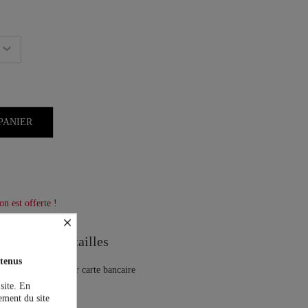
PANIER
on est offerte !
×
Guide des tailles
tenus
 site. En
ement du site