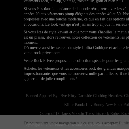
vêtements rock, pin-up, vintage, rockabilly, goth et bien plus.
Si vous êtes dans la tendance de la mode rétro, retrouvez l
es vêt
années 20 aux vêtements pinup élégants des années 40 et 50.
Nos
proposées avec une touche moderne, ce qui en fait des options 
et occasions.
Le look vintage n'est jamais trop enjoué ni sérieux 
Si vous êtes de style kawaii et que pour vous s'habiller le matin
est un plaisir, alors retrouvez notre collection de vêtements les p
moment.
Découvrez aussi les secrets du style Lolita Gothique et achetez 
vente-rock-privee.com.
Vente Rock Privée propose une collection spéciale pour les gran
Achetez les vêtements et les accessoires rock des grandes marqu
impressionnante, que vous ne trouverez nulle part ailleurs, il ne
gagneront de jolie compliments !
Banned Apparel
Bye Bye Kitty
Darkside Clothing
Heartless Cl
Killer Panda
Luv Bunny
New Rock
Poi
Queen of Darkness
Vixxsin
Tee shirts rock
Robes Rock
En poursuivant votre navigation sur ce site, vous acceptez l’util
Copyright © 2024
Planete Discount
. Tous droits réservés.