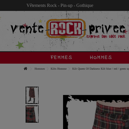
Vêtements Rock - Pin-up - Gothique
FEMMES
HOMMES
Hommes
Kilts Homme
Kilt Queen Of Darkness Kilt blue / red / green s