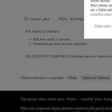
seront utilisés.
Pour choisir ou
sur « Gérer mes
consultez notre
En savoir plus
Fiche technique
Marque
Gérer mes 
Kilt Queen of Darkness :
Kilt avec motif à carreaux
Fermeture par
deux boucles ajustables
Kilt QUEEN OF DARKNESS Gothique surwww.vente-rock
Thèmes similaires à ce produit
Rock
Queen of Darkness
Bienvenue chez Vente Rock Privée - Société 100% Franç
Nous vous proposons depuis plusieurs années le plus grand choi