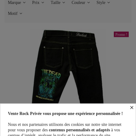
Marque
Prix
Taille
Couleur
Style
Motif
Promo !
×
Vente Rock Privée vous propose une expérience personnalisée !
Nous et nos partenaires utilisons des cookies sur notre site internet
Jeans Slim Darkside The Dead
pour vous proposer des
contenus personnalisés et adaptés
à vos
centres d’intérêt, analyser le trafic et la performance du site.