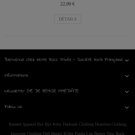
22,90 €
DÉTAILS
Bienvenue chez Vente Rock Privée - Société 100% Française
Informations
Newsletter 5€ DE REMISE IMMÉDIATE
Follow us
Banned Apparel
Bye Bye Kitty
Darkside Clothing
Heartless Clothing
Innocent Clothing
Hell Bunny
Killer Panda
Luv Bunny
New Rock