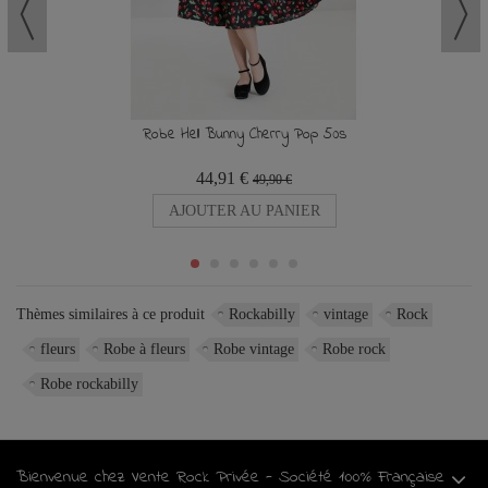
Robe Hell Bunny Cherry Pop 50s
44,91 €
49,90 €
AJOUTER AU PANIER
Thèmes similaires à ce produit
Rockabilly
vintage
Rock
fleurs
Robe à fleurs
Robe vintage
Robe rock
Robe rockabilly
Bienvenue chez Vente Rock Privée - Société 100% Française