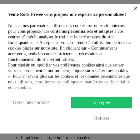
×
Vente Rock Privée vous propose une expérience personnalisée !
Nous et nos partenaires utilisons des cookies sur notre site internet
Plus que
100,00 €
et la livraison est offerte !
pour vous proposer des
contenus personnalisés et adaptés
à vos
centres d’intérêt, analyser le trafic et la performance du site.
En cliquant sur « Accepter », vous consentez à l'utilisation de tous les
Guide des tailles
cookies placés sur notre site. En cliquant sur « Continuer sans
accepter », seuls les cookies strictement nécessaires au
fonctionnement du site seront utilisés.
Pour choisir ou modifier vos préférences cookies ainsi que retirer
votre consentement à tout moment, cliquez sur « Gérer mes cookies
En savoir plus
». Pour en savoir plus sur les cookies et les données personnelles que
nous utilisons,
consultez notre politique en matière de confidentialité
Fiche technique
et de cookies.
Marque
Gérer mes cookies
Accepter
Robe Hell Bunny Petals 50S :
Refuser
Robe des années 50 en coton stretch imprimé
Roses et fleurs avec des coeurs sur fond noir
Empiècements style boléro aux épaules