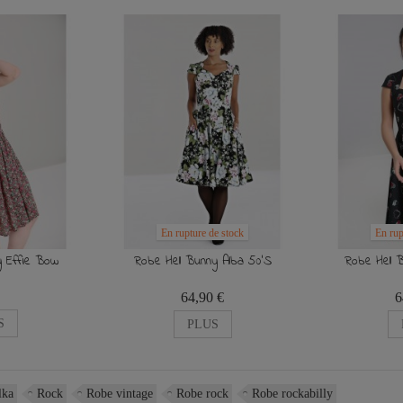
En rupture de stock
En rup
y Effie Bow
Robe Hell Bunny Alba 50'S
Robe Hell 
64,90 €
6
S
PLUS
lka
Rock
Robe vintage
Robe rock
Robe rockabilly