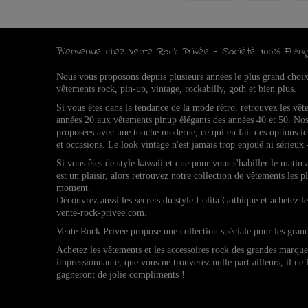
Bienvenue chez Vente Rock Privée - Société 100% Franç
Nous vous proposons depuis plusieurs années le plus grand choi
vêtements rock, pin-up, vintage, rockabilly, goth et bien plus.
Si vous êtes dans la tendance de la mode rétro, retrouvez l
es vêt
années 20 aux vêtements pinup élégants des années 40 et 50.
Nos
proposées avec une touche moderne, ce qui en fait des options 
et occasions.
Le look vintage n'est jamais trop enjoué ni sérieux 
Si vous êtes de style kawaii et que pour vous s'habiller le matin
est un plaisir, alors retrouvez notre collection de vêtements les p
moment.
Découvrez aussi les secrets du style Lolita Gothique et achetez 
vente-rock-privee.com.
Vente Rock Privée propose une collection spéciale pour les gran
Achetez les vêtements et les accessoires rock des grandes marqu
impressionnante, que vous ne trouverez nulle part ailleurs, il ne
gagneront de jolie compliments !