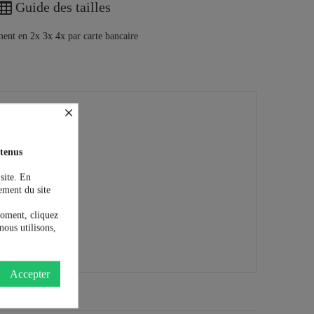
Guide des tailles
×
tenus
 site. En
ement du site
moment, cliquez
nous utilisons,
Accepter