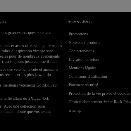
aise
Informations
x des grandes marques pour vos
Promotions
Nouveaux produits
ements et accessoires vintage rétro de
s
 robes d'inspiration vintage sont
Contactez-nous
idéales pour de nombreux événements
Livraison et retour
- c'est toujours juste comme il faut.
Mentions légales
 avec des vêtements cute et amusants
lus récents et les plus kawaii du
Conditions d'utilisation
Paiement sécurisé
les meilleurs vêtements GothLoli sur
Protection de la vie privée et cookies
de taille allant du 2XL au 4XL.
Gestion abonnement Vente Rock Priv
es.
Avec une collection aussi
sitemap
 fait aucun doute que vos tenues