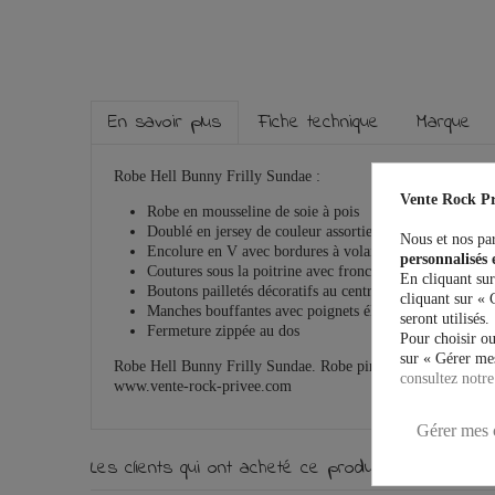
En savoir plus
Fiche technique
Marque
Robe Hell Bunny Frilly Sundae :
Vente Rock Pr
Robe en mousseline de soie à pois
Doublé en jersey de couleur assortie
Nous et nos par
Encolure en V avec bordures à volants
personnalisés 
Coutures sous la poitrine avec fronces sur la poitrine
En cliquant sur
Boutons pailletés décoratifs au centre de la poitrine
cliquant sur « 
Manches bouffantes avec poignets élastiqués à volants
seront utilisés.
Fermeture zippée au dos
Pour choisir ou
sur « Gérer mes
Robe Hell Bunny Frilly Sundae. Robe pin-up lolita vintage r
consultez notre
www.vente-rock-privee.com
Gérer mes 
Les clients qui ont acheté ce produit ont égalemen