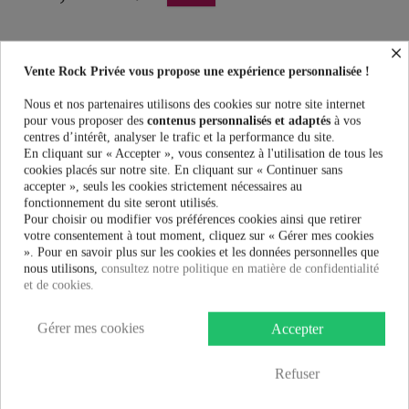
×
Vente Rock Privée vous propose une expérience personnalisée !
Nous et nos partenaires utilisons des cookies sur notre site internet
pour vous proposer des
contenus personnalisés et adaptés
à vos
Plus que
100,00 €
et la livraison est offerte !
centres d’intérêt, analyser le trafic et la performance du site.
En cliquant sur « Accepter », vous consentez à l'utilisation de tous les
cookies placés sur notre site. En cliquant sur « Continuer sans
Guide des tailles
accepter », seuls les cookies strictement nécessaires au
fonctionnement du site seront utilisés.
Pour choisir ou modifier vos préférences cookies ainsi que retirer
votre consentement à tout moment, cliquez sur « Gérer mes cookies
». Pour en savoir plus sur les cookies et les données personnelles que
En savoir plus
nous utilisons,
consultez notre politique en matière de confidentialité
et de cookies.
Fiche technique
Gérer mes cookies
Accepter
Marque
Refuser
Robe Hell Bunny MARIN.