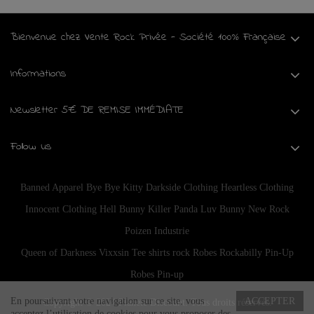
Bienvenue chez Vente Rock Privée - Société 100% Française
Informations
Newsletter 5€ DE REMISE IMMÉDIATE
Follow us
Banned Apparel
Bye Bye Kitty
Darkside Clothing
Heartless Clothing
Innocent Clothing
Hell Bunny
Killer Panda
Luv Bunny
New Rock
Poizen Industrie
Queen of Darkness
Vixxsin
Tee shirts rock
Robes Rockabilly Pin-Up
Robes Pin-up
En poursuivant votre navigation sur ce site, vous
ACCEPTER
Copyright © 2024
Planete Discount
. Tous droits réservés.
acceptez l’utilisation de cookies pour vous proposer des