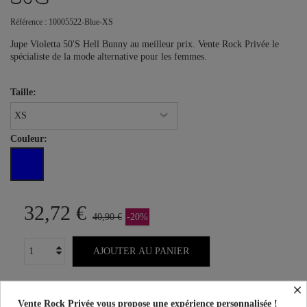
Référence :
10005522-Blue-XS
Jupe Violetta 50'S Hell Bunny au meilleur prix. Vente Rock Privée le
spécialiste de la mode alternative pour les femmes.
Taille:
Couleur:
32,72 €
40,90 €
-20%
AJOUTER AU PANIER
×
Vente Rock Privée vous propose une expérience personnalisée !