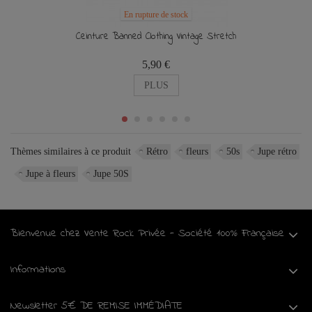
En rupture de stock
Ceinture Banned Clothing Vintage Stretch
5,90 €
PLUS
Thèmes similaires à ce produit
Rétro
fleurs
50s
Jupe rétro
Jupe à fleurs
Jupe 50S
Bienvenue chez Vente Rock Privée - Société 100% Française
Informations
Newsletter 5€ DE REMISE IMMÉDIATE