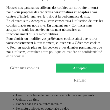
Nous et nos partenaires utilisons des cookies sur notre site internet
Plus que
100,00 €
et la livraison est offerte !
pour vous proposer des
contenus personnalisés et adaptés
à vos
centres d’intérêt, analyser le trafic et la performance du site.
En cliquant sur « Accepter », vous consentez à l'utilisation de tous les
Guide des tailles
cookies placés sur notre site. En cliquant sur « Continuer sans
accepter », seuls les cookies strictement nécessaires au
fonctionnement du site seront utilisés.
Pour choisir ou modifier vos préférences cookies ainsi que retirer
votre consentement à tout moment, cliquez sur « Gérer mes cookies
En savoir plus
». Pour en savoir plus sur les cookies et les données personnelles que
nous utilisons,
consultez notre politique en matière de confidentialité
Fiche technique
et de cookies.
Marque
Gérer mes cookies
Accepter
Jupe Hell Bunny Violetta 50'S :
Refuser
Jupe des années 50 en coton imprimé
Fond bleu avec lavande délicate et imprimé floral violet
Ceinture de lavande contrastante à la taille avec passants
Ceinture en tissu
Poches dans les coutures latérales
Fermeture zippée et boutonnée au dos