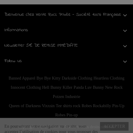
Bienvenue chez Vente Rock Privée - Société 100% Française
Informations
Newsletter 5€ DE REMISE IMMÉDIATE
Follow us
Banned Apparel
Bye Bye Kitty
Darkside Clothing
Heartless Clothing
Innocent Clothing
Hell Bunny
Killer Panda
Luv Bunny
New Rock
Poizen Industrie
Queen of Darkness
Vixxsin
Tee shirts rock
Robes Rockabilly Pin-Up
Robes Pin-up
En poursuivant votre navigation sur ce site, vous
ACCEPTER
Copyright © 2024
Planete Discount
. Tous droits réservés.
acceptez l’utilisation de cookies pour vous proposer des