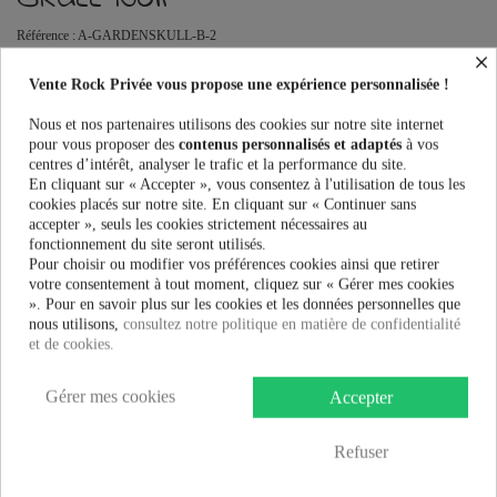
Référence :
A-GARDENSKULL-B-2
×
Leggings Femme Vixxsin GARDEN SKULL LEGGINGS au meilleur
Vente Rock Privée vous propose une expérience personnalisée !
prix. Vente Rock Privée le spécialiste des accessoires Rock, Pinup,
Rockabilly, Rétro, Glamour, Gothique, Punk, Lolita, Kawaii et bien plus
Nous et nos partenaires utilisons des cookies sur notre site internet
encore...
pour vous proposer des
contenus personnalisés et adaptés
à vos
centres d’intérêt, analyser le trafic et la performance du site.
Taille:
En cliquant sur « Accepter », vous consentez à l'utilisation de tous les
cookies placés sur notre site. En cliquant sur « Continuer sans
accepter », seuls les cookies strictement nécessaires au
fonctionnement du site seront utilisés.
Couleur:
Pour choisir ou modifier vos préférences cookies ainsi que retirer
votre consentement à tout moment, cliquez sur « Gérer mes cookies
». Pour en savoir plus sur les cookies et les données personnelles que
nous utilisons,
consultez notre politique en matière de confidentialité
et de cookies.
22,99 €
Gérer mes cookies
Accepter
AJOUTER AU PANIER
Refuser