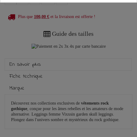
Plus que
100,00 €
et la livraison est offerte !
Guide des tailles
En savoir plus
Fiche technique
Marque
Découvrez nos collections exclusives de
vêtements rock
gothique
, conçue pour les âmes rebelles et les amateurs de mode
alternative. Leggings femme Vixxsin garden skull leggings.
Plongez dans l'univers sombre et mystérieux du rock gothique.