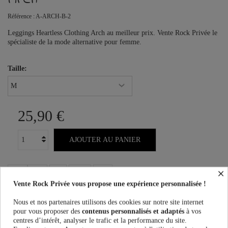
Référence :
A-ARCH-B-2
Leggings Heartless Clothing Arch au meilleur prix. Vente Rock Privée le
spécialiste de la mode alternative pour femme.
Taille:
25,90 €
AJOUTER AU PANIER
×
Vente Rock Privée vous propose une expérience personnalisée !
Plus que
100,00 €
et la livraison est offerte !
Nous et nos partenaires utilisons des cookies sur notre site internet
pour vous proposer des
contenus personnalisés et adaptés
à vos
centres d’intérêt, analyser le trafic et la performance du site.