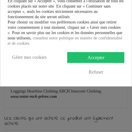
Guide des tailles
En cliquant sur « Accepter », vous consentez à l'utilisation de tous les
cookies placés sur notre site. En cliquant sur « Continuer sans
accepter », seuls les cookies strictement nécessaires au
fonctionnement du site seront utilisés.
Pour choisir ou modifier vos préférences cookies ainsi que retirer
votre consentement à tout moment, cliquez sur « Gérer mes cookies
En savoir plus
». Pour en savoir plus sur les cookies et les données personnelles que
nous utilisons,
consultez notre politique en matière de confidentialité
Fiche technique
et de cookies.
Marque
Gérer mes cookies
Accepter
Leggings Heartless Clothing Arch :
Refuser
Leggings ruban sur le devant.
Uni noir pour le derrière.
Leggings Heartless Clothing ARCH
Innocent Clothing.
www.vente-rock-privee.com
Les clients qui ont acheté ce produit ont également
acheté: