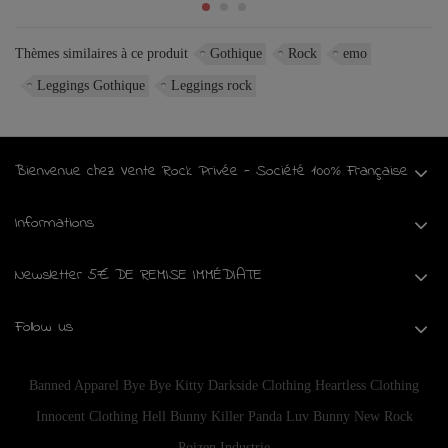
Thèmes similaires à ce produit
Gothique
Rock
emo
Leggings Gothique
Leggings rock
Bienvenue chez Vente Rock Privée - Société 100% Française
Informations
Newsletter 5€ DE REMISE IMMÉDIATE
Follow us
Banned Apparel
Bye Bye Kitty
Darkside Clothing
Heartless Clothing
Innocent Clothing
Hell Bunny
Killer Panda
Luv Bunny
New Rock
Poizen Industrie