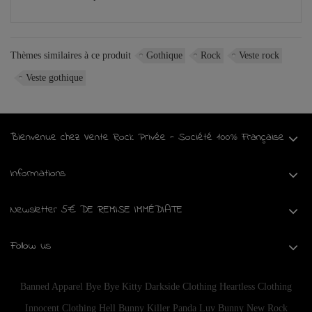
Thèmes similaires à ce produit
Gothique
Rock
Veste rock
Veste gothique
Bienvenue chez Vente Rock Privée - Société 100% Française
Informations
Newsletter 5€ DE REMISE IMMÉDIATE
Follow us
Banned Apparel
Bye Bye Kitty
Darkside Clothing
Heartless Clothing
Innocent Clothing
Hell Bunny
Killer Panda
Luv Bunny
New Rock