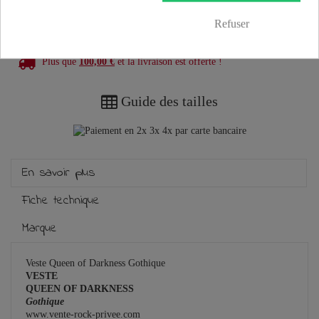
Refuser
Plus que
100,00 €
et la livraison est offerte !
Guide des tailles
En savoir plus
Fiche technique
Marque
Veste Queen of Darkness Gothique
VESTE
QUEEN OF DARKNESS
Gothique
www.vente-rock-privee.com