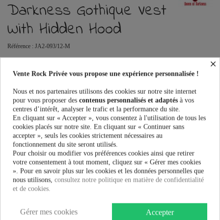
Darkness Gothique Vest
With Hidden Hood
Référence :
JA2-093/12-M
×
Veste Queen Of Darkness Gothique Vest With Hidden Hood au meilleur
prix. Vente Rock Privée le spécialiste de la mode alternative pour les
Vente Rock Privée vous propose une expérience personnalisée !
hommes.
Nous et nos partenaires utilisons des cookies sur notre site internet
Ce produit n'est plus en stock
pour vous proposer des
contenus personnalisés et adaptés
à vos
centres d’intérêt, analyser le trafic et la performance du site.
En cliquant sur « Accepter », vous consentez à l'utilisation de tous les
cookies placés sur notre site. En cliquant sur « Continuer sans
accepter », seuls les cookies strictement nécessaires au
PRÉVENEZ-MOI LORSQUE LE PRODUIT EST DISPONIBLE
fonctionnement du site seront utilisés.
Pour choisir ou modifier vos préférences cookies ainsi que retirer
Taille:
votre consentement à tout moment, cliquez sur « Gérer mes cookies
». Pour en savoir plus sur les cookies et les données personnelles que
nous utilisons,
consultez notre politique en matière de confidentialité
et de cookies.
49,90 €
Gérer mes cookies
Accepter