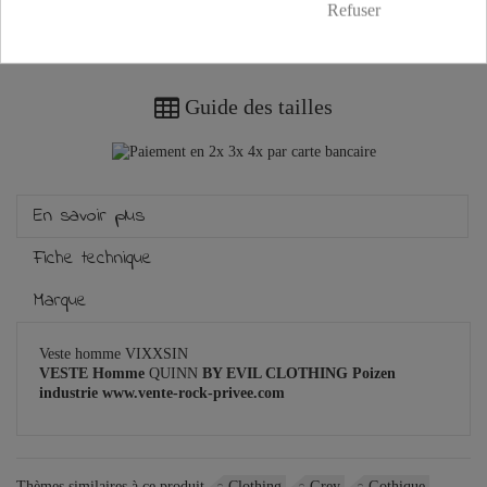
Refuser
Plus que
100,00 €
et la livraison est offerte !
Guide des tailles
En savoir plus
Fiche technique
Marque
Veste homme VIXXSIN
VESTE
Homme
QUINN
BY EVIL CLOTHING
Poizen
industrie
www.vente-rock-privee.com
Thèmes similaires à ce produit
Clothing
Grey
Gothique