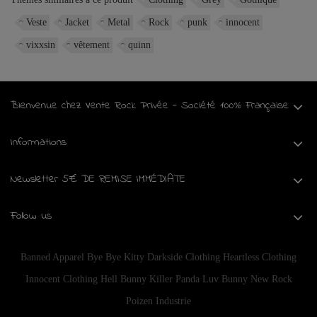
Veste
Jacket
Metal
Rock
punk
innocent
vixxsin
vêtement
quinn
Bienvenue chez Vente Rock Privée - Société 100% Française
Informations
Newsletter 5€ DE REMISE IMMÉDIATE
Follow us
Banned Apparel
Bye Bye Kitty
Darkside Clothing
Heartless Clothing
Innocent Clothing
Hell Bunny
Killer Panda
Luv Bunny
New Rock
Poizen Industrie