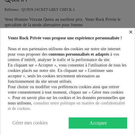
Référence :
QUINN JACKET GREY CHECK-L
Veste Homme Vixxsin Quinn au meilleur prix. Vente Rock Privée le
spécialiste de la mode alternative pour femme.
×
Ce produit n'est plus en stock avec ces options mais reste disponible
Vente Rock Privée vous propose une expérience personnalisée !
avec d'autres options
Nous et nos partenaires utilisons des cookies sur notre site internet
pour vous proposer des
contenus personnalisés et adaptés
à vos
centres d’intérêt, analyser le trafic et la performance du site.
En cliquant sur « Accepter », vous consentez à l'utilisation de tous les
PRÉVENEZ-MOI LORSQUE LE PRODUIT EST DISPONIBLE
cookies placés sur notre site. En cliquant sur « Continuer sans
accepter », seuls les cookies strictement nécessaires au
Taille:
fonctionnement du site seront utilisés.
Pour choisir ou modifier vos préférences cookies ainsi que retirer
votre consentement à tout moment, cliquez sur « Gérer mes cookies
». Pour en savoir plus sur les cookies et les données personnelles que
nous utilisons,
consultez notre politique en matière de confidentialité
47,90 €
et de cookies.
Gérer mes cookies
Accepter