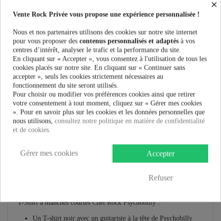
16,90 €
×
Vente Rock Privée vous propose une expérience personnalisée !
Nous et nos partenaires utilisons des cookies sur notre site internet
pour vous proposer des
contenus personnalisés et adaptés
à vos
centres d’intérêt, analyser le trafic et la performance du site.
En cliquant sur « Accepter », vous consentez à l'utilisation de tous les
Plus que
100,00 €
et la livraison est offerte !
cookies placés sur notre site. En cliquant sur « Continuer sans
accepter », seuls les cookies strictement nécessaires au
fonctionnement du site seront utilisés.
Guide des tailles
Pour choisir ou modifier vos préférences cookies ainsi que retirer
votre consentement à tout moment, cliquez sur « Gérer mes cookies
». Pour en savoir plus sur les cookies et les données personnelles que
nous utilisons,
consultez notre politique en matière de confidentialité
et de cookies.
En savoir plus
Gérer mes cookies
Accepter
Fiche technique
Marque
Refuser
T-Shirt à manches courtes Chet Rock Psychobilly :
Un T-shirt noir avec un guitariste à la tête de Psychobilly