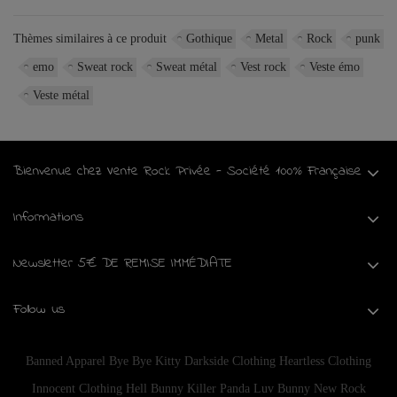
Thèmes similaires à ce produit
Gothique
Metal
Rock
punk
emo
Sweat rock
Sweat métal
Vest rock
Veste émo
Veste métal
Bienvenue chez Vente Rock Privée - Société 100% Française
Informations
Newsletter 5€ DE REMISE IMMÉDIATE
Follow us
Banned Apparel
Bye Bye Kitty
Darkside Clothing
Heartless Clothing
Innocent Clothing
Hell Bunny
Killer Panda
Luv Bunny
New Rock