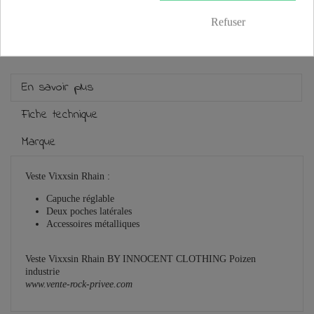
Guide des tailles
Refuser
En savoir plus
Fiche technique
Marque
Veste Vixxsin Rhain :
C
apuche réglable
D
eux poches latérales
A
ccessoires métalliques
Veste Vixxsin Rhain BY INNOCENT CLOTHING Poizen
industrie
www.vente-rock-privee.com