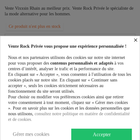
Veste Vixxsin Rhain au meilleur prix. Vente Rock Privée le spécialiste de
la mode alternative pour les hommes.
Ce produit n'est plus en stock
×
Vente Rock Privée vous propose une expérience personnalisée !
PRÉVENEZ-MOI LORSQUE LE PRODUIT EST DISPONIBLE
Nous et nos partenaires utilisons des cookies sur notre site internet
pour vous proposer des
contenus personnalisés et adaptés
à vos
Taille:
centres d’intérêt, analyser le trafic et la performance du site.
En cliquant sur « Accepter », vous consentez à l'utilisation de tous les
cookies placés sur notre site. En cliquant sur « Continuer sans
accepter », seuls les cookies strictement nécessaires au
54,90 €
fonctionnement du site seront utilisés.
Pour choisir ou modifier vos préférences cookies ainsi que retirer
votre consentement à tout moment, cliquez sur « Gérer mes cookies
». Pour en savoir plus sur les cookies et les données personnelles que
nous utilisons,
consultez notre politique en matière de confidentialité
et de cookies.
Plus que
100,00 €
et la livraison est offerte !
Gérer mes cookies
Accepter