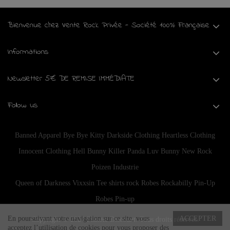
Bienvenue chez Vente Rock Privée - Société 100% Française
Informations
Newsletter 5€ DE REMISE IMMÉDIATE
Follow us
Banned Apparel
Bye Bye Kitty
Darkside Clothing
Heartless Clothing
Innocent Clothing
Hell Bunny
Killer Panda
Luv Bunny
New Rock
Poizen Industrie
Queen of Darkness
Vixxsin
Tee shirts rock
Robes Rockabilly Pin-Up
Robes Pin-up
En poursuivant votre navigation sur ce site, vous
ACCEPTER
Copyright © 2024
Planete Discount
. Tous droits réservés.
acceptez l’utilisation de cookies pour vous proposer des