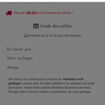
Plus que
100,00 €
et la livraison est offerte !
Guide des tailles
En savoir plus
Fiche technique
Marque
Découvrez nos collections exclusives de
vêtements rock
gothique
, conçue pour les âmes rebelles et les amateurs de mode
alternative. Sweat shirts homme Heartless Heartless rose hood.
Plongez dans l'univers sombre et mystérieux du rock gothique.