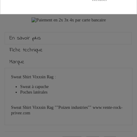
Guide des tailles
En savoir plus
Fiche technique
Marque
Sweat Shirt Vixxsin Rag :
Sweat à capuche
Poches latérales
Sweat Shirt Vixxsin Rag ""Poizen industries"" www.vente-rock-
privee.com