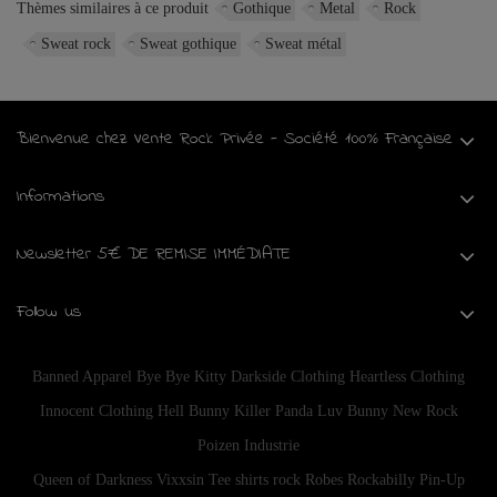
Thèmes similaires à ce produit
Gothique
Metal
Rock
Sweat rock
Sweat gothique
Sweat métal
Bienvenue chez Vente Rock Privée - Société 100% Française
Informations
Newsletter 5€ DE REMISE IMMÉDIATE
Follow us
Banned Apparel
Bye Bye Kitty
Darkside Clothing
Heartless Clothing
Innocent Clothing
Hell Bunny
Killer Panda
Luv Bunny
New Rock
Poizen Industrie
Queen of Darkness
Vixxsin
Tee shirts rock
Robes Rockabilly Pin-Up