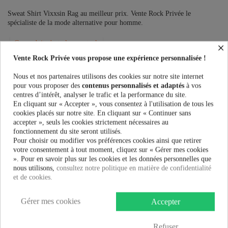
Sweat Shirt Vixxsin Rag au meilleur prix. Vente Rock Privée le
spécialiste de la mode alternative pour homme.
Ce produit n'est plus en stock
×
Vente Rock Privée vous propose une expérience personnalisée !
Nous et nos partenaires utilisons des cookies sur notre site internet
PRÉVENEZ-MOI LORSQUE LE PRODUIT EST DISPONIBLE
pour vous proposer des
contenus personnalisés et adaptés
à vos
centres d’intérêt, analyser le trafic et la performance du site.
En cliquant sur « Accepter », vous consentez à l'utilisation de tous les
Taille:
cookies placés sur notre site. En cliquant sur « Continuer sans
accepter », seuls les cookies strictement nécessaires au
fonctionnement du site seront utilisés.
Pour choisir ou modifier vos préférences cookies ainsi que retirer
57,90 €
votre consentement à tout moment, cliquez sur « Gérer mes cookies
». Pour en savoir plus sur les cookies et les données personnelles que
nous utilisons,
consultez notre politique en matière de confidentialité
et de cookies.
Gérer mes cookies
Accepter
Plus que
100,00 €
et la livraison est offerte !
Refuser