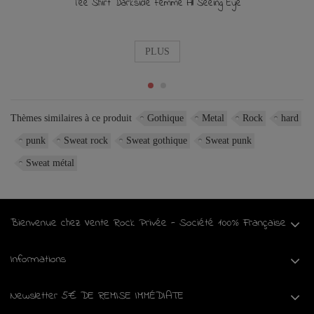
Tee Shirt Darkside Femme All Seeing Eye
PLUS
Thèmes similaires à ce produit
Gothique
Metal
Rock
hard
punk
Sweat rock
Sweat gothique
Sweat punk
Sweat métal
Bienvenue chez Vente Rock Privée - Société 100% Française
Informations
Newsletter 5€ DE REMISE IMMÉDIATE