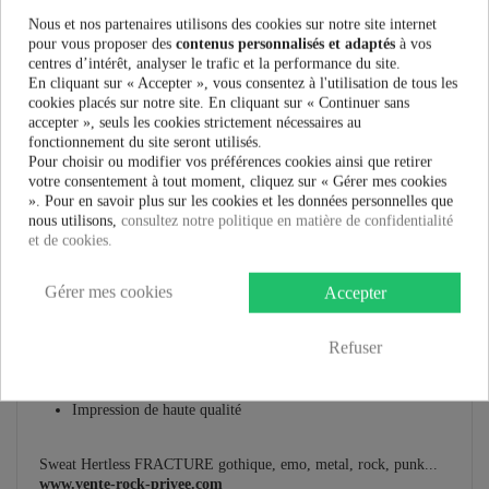
Plus que
100,00 €
et la livraison est offerte !
Nous et nos partenaires utilisons des cookies sur notre site internet
pour vous proposer des
contenus personnalisés et adaptés
à vos
centres d’intérêt, analyser le trafic et la performance du site.
Guide des tailles
En cliquant sur « Accepter », vous consentez à l'utilisation de tous les
cookies placés sur notre site. En cliquant sur « Continuer sans
accepter », seuls les cookies strictement nécessaires au
fonctionnement du site seront utilisés.
Pour choisir ou modifier vos préférences cookies ainsi que retirer
En savoir plus
votre consentement à tout moment, cliquez sur « Gérer mes cookies
». Pour en savoir plus sur les cookies et les données personnelles que
Fiche technique
nous utilisons,
consultez notre politique en matière de confidentialité
et de cookies.
Marque
Gérer mes cookies
Accepter
Sweat Shirt Heartless Clothing Fracture :
Refuser
Sweat à capuche noir et gris
Deux poches sur le devant
Masque squelette inclus
I
mpression de haute qualité
Sweat Hertless FRACTURE gothique, emo, metal, rock, punk...
www.vente-rock-privee.com