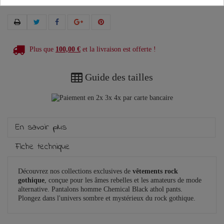
Plus que
100,00 €
et la livraison est offerte !
Guide des tailles
En savoir plus
Fiche technique
Découvrez nos collections exclusives de
vêtements rock
gothique
, conçue pour les âmes rebelles et les amateurs de mode
alternative. Pantalons homme Chemical Black athol pants.
Plongez dans l'univers sombre et mystérieux du rock gothique.