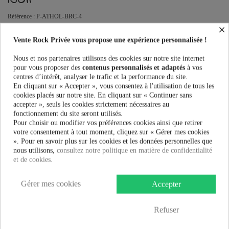
Référence :
P-ATHOL-BRC-4
×
Pantalons Homme Chemical Black ATHOL PANTS au meilleur prix.
Vente Rock Privée vous propose une expérience personnalisée !
Vente Rock Privée le spécialiste des accessoires Rock, Pinup, Rockabilly,
Rétro, Glamour, Gothique, Punk, Lolita, Kawaii et bien plus encore...
Nous et nos partenaires utilisons des cookies sur notre site internet
Ce produit n'est plus en stock
pour vous proposer des
contenus personnalisés et adaptés
à vos
centres d’intérêt, analyser le trafic et la performance du site.
En cliquant sur « Accepter », vous consentez à l'utilisation de tous les
cookies placés sur notre site. En cliquant sur « Continuer sans
accepter », seuls les cookies strictement nécessaires au
PRÉVENEZ-MOI LORSQUE LE PRODUIT EST DISPONIBLE
fonctionnement du site seront utilisés.
Pour choisir ou modifier vos préférences cookies ainsi que retirer
Taille:
votre consentement à tout moment, cliquez sur « Gérer mes cookies
». Pour en savoir plus sur les cookies et les données personnelles que
nous utilisons,
consultez notre politique en matière de confidentialité
et de cookies.
Couleur:
Gérer mes cookies
Accepter
Refuser
69,99 €