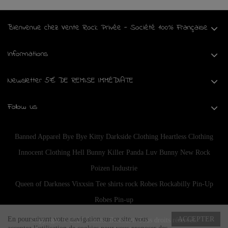
Bienvenue chez Vente Rock Privée - Société 100% Française
Informations
Newsletter 5€ DE REMISE IMMÉDIATE
Follow us
Banned Apparel
Bye Bye Kitty
Darkside Clothing
Heartless Clothing
Innocent Clothing
Hell Bunny
Killer Panda
Luv Bunny
New Rock
Poizen Industrie
Queen of Darkness
Vixxsin
Tee shirts rock
Robes Rockabilly Pin-Up
Robes Pin-up
En poursuivant votre navigation sur ce site, vous
ACCEPTER
Copyright © 2024
Planete Discount
. Tous droits réservés.