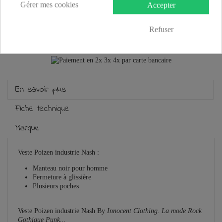
Gérer mes cookies
Accepter
Plus que
100,00 €
et la livraison est offerte !
Refuser
Guide des tailles
En savoir plus
Fiche technique
Marque
Veste Poizen industrie Nash :
Manteau noir pour homme
Fermeture à glissière
Plusieurs poches
Veste Poizen industrie Nash By
Innocent Clothing. La mode Rock
Gothique Punk...