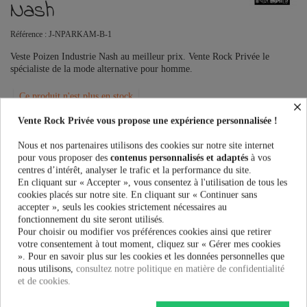
Nash
Référence :
J-NPARKAM-B-1
Veste Poizen Industrie Nash au meilleur prix. Vente Rock Privée le
spécialiste de la mode alternative pour homme.
Ce produit n'est plus en stock
×
Vente Rock Privée vous propose une expérience personnalisée !
Nous et nos partenaires utilisons des cookies sur notre site internet
PRÉVENEZ-MOI LORSQUE LE PRODUIT EST DISPONIBLE
pour vous proposer des
contenus personnalisés et adaptés
à vos
centres d’intérêt, analyser le trafic et la performance du site.
Taille:
En cliquant sur « Accepter », vous consentez à l'utilisation de tous les
cookies placés sur notre site. En cliquant sur « Continuer sans
accepter », seuls les cookies strictement nécessaires au
fonctionnement du site seront utilisés.
Pour choisir ou modifier vos préférences cookies ainsi que retirer
102,90 €
votre consentement à tout moment, cliquez sur « Gérer mes cookies
». Pour en savoir plus sur les cookies et les données personnelles que
nous utilisons,
consultez notre politique en matière de confidentialité
et de cookies.