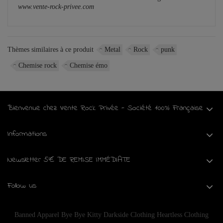
www.vente-rock-privee.com
Thèmes similaires à ce produit
Metal
Rock
punk
Chemise rock
Chemise émo
Bienvenue chez Vente Rock Privée - Société 100% Française
Informations
Newsletter 5€ DE REMISE IMMÉDIATE
Follow us
Banned Apparel
Bye Bye Kitty
Darkside Clothing
Heartless Clothing