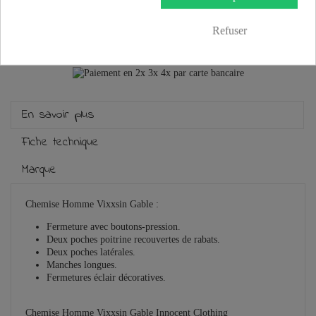
Plus que
100,00 €
et la livraison est offerte !
Refuser
Guide des tailles
En savoir plus
Fiche technique
Marque
Chemise Homme Vixxsin Gable :
F
ermeture avec boutons-pression.
D
eux poches poitrine recouvertes de rabats.
D
eux poches latérales.
M
anches longues.
F
ermetures éclair décoratives.
Chemise Homme Vixxsin Gable Innocent Clothing