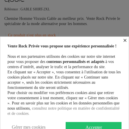
Référence :
GABLE SHIRT-2XL
Chemise Homme Vixxsin Gable au meilleur prix. Vente Rock Privée le
spécialiste de la mode alternative pour les hommes.
Ce produit n'est plus en stock
×
Vente Rock Privée vous propose une expérience personnalisée !
Nous et nos partenaires utilisons des cookies sur notre site internet
PRÉVENEZ-MOI LORSQUE LE PRODUIT EST DISPONIBLE
pour vous proposer des
contenus personnalisés et adaptés
à vos
centres d’intérêt, analyser le trafic et la performance du site.
Taille:
En cliquant sur « Accepter », vous consentez à l'utilisation de tous les
cookies placés sur notre site. En cliquant sur « Continuer sans
accepter », seuls les cookies strictement nécessaires au
fonctionnement du site seront utilisés.
Pour choisir ou modifier vos préférences cookies ainsi que retirer
47,90 €
votre consentement à tout moment, cliquez sur « Gérer mes cookies
». Pour en savoir plus sur les cookies et les données personnelles que
nous utilisons,
consultez notre politique en matière de confidentialité
et de cookies.
Gérer mes cookies
Accepter