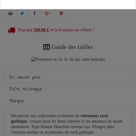
Plus que
100,00 €
et la livraison est offerte !
Guide des tailles
En savoir plus
Fiche technique
Marque
Découvrez nos collections exclusives de
vêtements rock
gothique
, conçue pour les âmes rebelles et les amateurs de mode
alternative. Tops femme Heartless rowena top. Plongez dans
l'univers sombre et mystérieux du rock gothique.