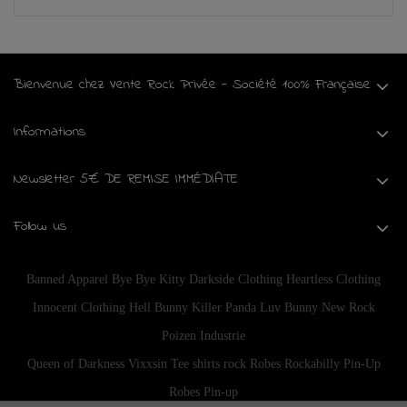
Bienvenue chez Vente Rock Privée - Société 100% Française
Informations
Newsletter 5€ DE REMISE IMMÉDIATE
Follow us
Banned Apparel
Bye Bye Kitty
Darkside Clothing
Heartless Clothing
Innocent Clothing
Hell Bunny
Killer Panda
Luv Bunny
New Rock
Poizen Industrie
Queen of Darkness
Vixxsin
Tee shirts rock
Robes Rockabilly Pin-Up
Robes Pin-up