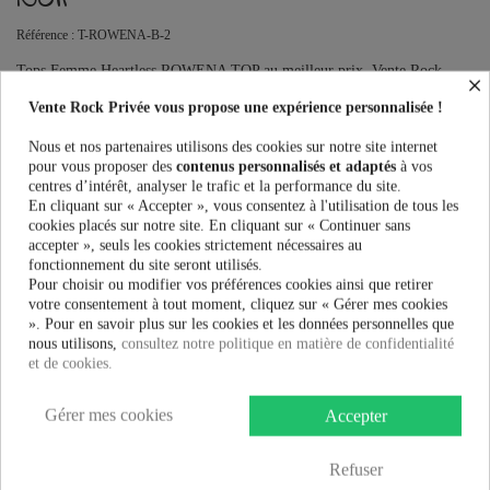
Référence :
T-ROWENA-B-2
Tops Femme Heartless ROWENA TOP au meilleur prix. Vente Rock
×
Privée le spécialiste des accessoires Rock, Pinup, Rockabilly, Rétro,
Vente Rock Privée vous propose une expérience personnalisée !
Glamour, Gothique, Punk, Lolita, Kawaii et bien plus encore...
Ce produit n'est plus en stock
Nous et nos partenaires utilisons des cookies sur notre site internet
pour vous proposer des
contenus personnalisés et adaptés
à vos
centres d’intérêt, analyser le trafic et la performance du site.
En cliquant sur « Accepter », vous consentez à l'utilisation de tous les
cookies placés sur notre site. En cliquant sur « Continuer sans
PRÉVENEZ-MOI LORSQUE LE PRODUIT EST DISPONIBLE
accepter », seuls les cookies strictement nécessaires au
fonctionnement du site seront utilisés.
Taille:
Pour choisir ou modifier vos préférences cookies ainsi que retirer
votre consentement à tout moment, cliquez sur « Gérer mes cookies
». Pour en savoir plus sur les cookies et les données personnelles que
nous utilisons,
consultez notre politique en matière de confidentialité
Couleur:
et de cookies.
Gérer mes cookies
Accepter
29,99 €
Refuser