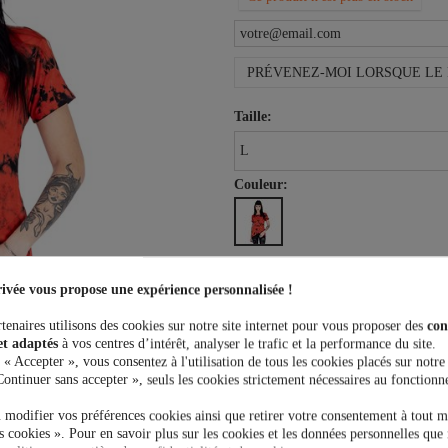
PRÉVENEZ-MOI LORSQUE LE 
Taille:
Couleur:
17,99 €
ivée vous propose une expérience personnalisée !
tenaires utilisons des cookies sur notre site internet pour vous proposer des
con
et adaptés
à vos centres d’intérêt, analyser le trafic et la performance du site.
 « Accepter », vous consentez à l'utilisation de tous les cookies placés sur notre
Continuer sans accepter », seuls les cookies strictement nécessaires au fonctionn
Plus que
100,00 €
et la livrais
 modifier vos préférences cookies ainsi que retirer votre consentement à tout 
 cookies ». Pour en savoir plus sur les cookies et les données personnelles que 