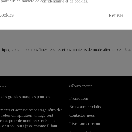
 politique en matière de confidentialité et de cookies.
cookies
Refuser
thique
, conçue pour les âmes rebelles et les amateurs de mode alternative. Top
aise
Informations
x des grandes marques pour vos
Promotions
Nouveaux produits
ements et accessoires vintage rétro de
s
 robes d'inspiration vintage sont
Contactez-nous
idéales pour de nombreux événements
Livraison et retour
- c'est toujours juste comme il faut.