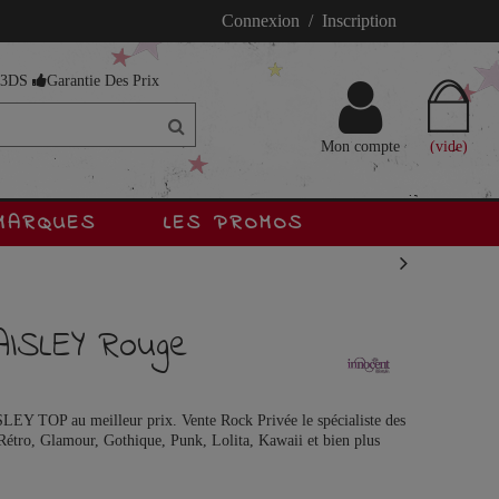
Connexion / Inscription
s 3DS
Garantie Des Prix
Mon compte
(vide)
MARQUES
LES PROMOS
ISLEY Rouge
EY TOP au meilleur prix. Vente Rock Privée le spécialiste des
Rétro, Glamour, Gothique, Punk, Lolita, Kawaii et bien plus