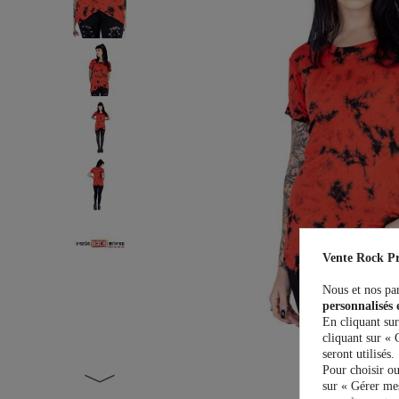
Vente Rock Pr
Nous et nos par
personnalisés 
En cliquant sur
cliquant sur « 
seront utilisés.
Pour choisir ou
sur « Gérer mes