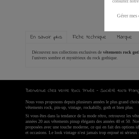
consultez notre
Gérer mes 
En savoir plus
Fiche technique
Marque
Découvrez nos collections exclusives de
vêtements rock go
l'univers sombre et mystérieux du rock gothique.
Bienvenue chez Vente Rock Privée - Société 100% Franç
Nous vous proposons depuis plusieurs années le plus grand choi
vêtements rock, pin-up, vintage, rockabilly, goth et bien plus.
Si vous êtes dans la tendance de la mode rétro, retrouvez l
es vêt
années 20 aux vêtements pinup élégants des années 40 et 50.
Nos
proposées avec une touche moderne, ce qui en fait des options 
et occasions.
Le look vintage n'est jamais trop enjoué ni sérieux 