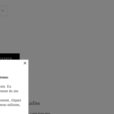
PANIER
×
tenus
 site. En
on est offerte !
ement du site
moment, cliquez
Guide des tailles
nous utilisons,