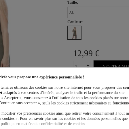
Taille:
Couleur:
12,99 €
AJOUTER AU 
ivée vous propose une expérience personnalisée !
tenaires utilisons des cookies sur notre site internet pour vous proposer des
con
et adaptés
à vos centres d’intérêt, analyser le trafic et la performance du site.
 « Accepter », vous consentez à l'utilisation de tous les cookies placés sur notre
Plus que
100,00 €
et la livrais
Continuer sans accepter », seuls les cookies strictement nécessaires au fonctionn
 modifier vos préférences cookies ainsi que retirer votre consentement à tout 
 cookies ». Pour en savoir plus sur les cookies et les données personnelles que 
 politique en matière de confidentialité et de cookies.