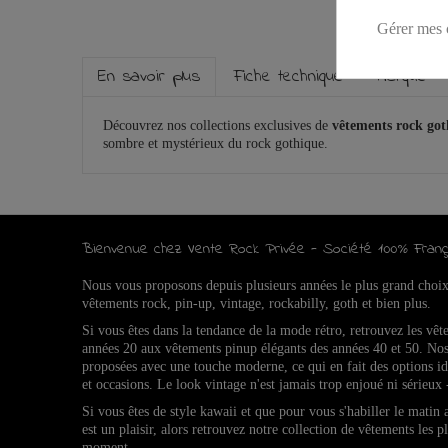
Gérer mes 
En savoir plus
Fiche technique
Marque
Découvrez nos collections exclusives de
vêtements rock go
sombre et mystérieux du rock gothique.
Bienvenue chez Vente Rock Privée - Société 100% Franç
Nous vous proposons depuis plusieurs années le plus grand choi
vêtements rock, pin-up, vintage, rockabilly, goth et bien plus.
Si vous êtes dans la tendance de la mode rétro, retrouvez l
es vêt
années 20 aux vêtements pinup élégants des années 40 et 50.
Nos
proposées avec une touche moderne, ce qui en fait des options 
et occasions.
Le look vintage n'est jamais trop enjoué ni sérieux 
Si vous êtes de style kawaii et que pour vous s'habiller le matin
est un plaisir, alors retrouvez notre collection de vêtements les p
moment.