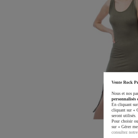
Vente Rock Pr
Nous et nos par
personnalisés 
En cliquant sur
cliquant sur « 
seront utilisés.
Pour choisir ou
sur « Gérer mes
consultez notre