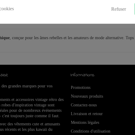
cookies
Refuser
thique
, conçue pour les âmes rebelles et les amateurs de mode alternative. Tops
aise
Informations
x des grandes marques pour vos
Promotions
Nouveaux produits
ements et accessoires vintage rétro de
s
 robes d'inspiration vintage sont
Contactez-nous
idéales pour de nombreux événements
Livraison et retour
- c'est toujours juste comme il faut.
Mentions légales
 avec des vêtements cute et amusants
lus récents et les plus kawaii du
Conditions d'utilisation