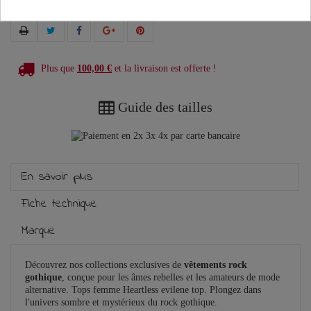
Plus que
100,00 €
et la livraison est offerte !
Guide des tailles
En savoir plus
Fiche technique
Marque
Découvrez nos collections exclusives de
vêtements rock
gothique
, conçue pour les âmes rebelles et les amateurs de mode
alternative. Tops femme Heartless evilene top. Plongez dans
l'univers sombre et mystérieux du rock gothique.