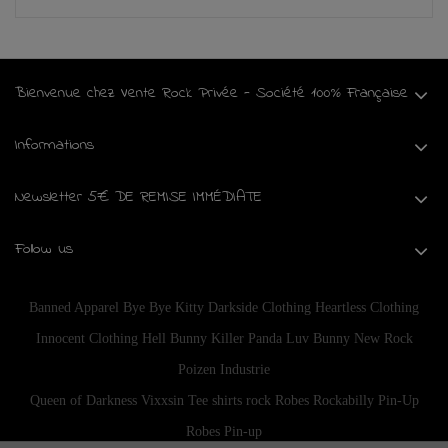
Bienvenue chez Vente Rock Privée - Société 100% Française
Informations
Newsletter 5€ DE REMISE IMMÉDIATE
Follow us
Banned Apparel
Bye Bye Kitty
Darkside Clothing
Heartless Clothing
Innocent Clothing
Hell Bunny
Killer Panda
Luv Bunny
New Rock
Poizen Industrie
Queen of Darkness
Vixxsin
Tee shirts rock
Robes Rockabilly Pin-Up
Robes Pin-up