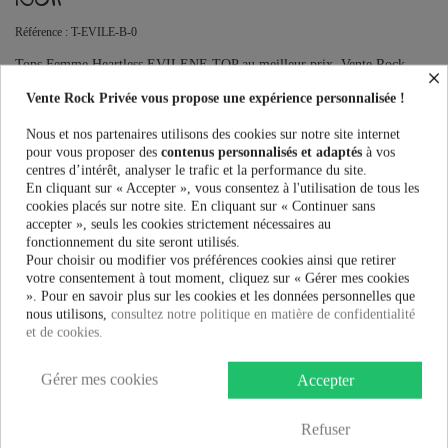
Référence :
T-EVILE-B-0
Tops Femme Heartless EVILENE TOP au meilleur prix. Vente Rock
×
Privée le spécialiste des accessoires Rock, Pinup, Rockabilly, Rétro,
Vente Rock Privée vous propose une expérience personnalisée !
Glamour, Gothique, Punk, Lolita, Kawaii et bien plus encore...
Ce produit n'est plus en stock
Nous et nos partenaires utilisons des cookies sur notre site internet
pour vous proposer des
contenus personnalisés et adaptés
à vos
centres d’intérêt, analyser le trafic et la performance du site.
En cliquant sur « Accepter », vous consentez à l'utilisation de tous les
cookies placés sur notre site. En cliquant sur « Continuer sans
PRÉVENEZ-MOI LORSQUE LE PRODUIT EST DISPONIBLE
accepter », seuls les cookies strictement nécessaires au
fonctionnement du site seront utilisés.
Taille:
Pour choisir ou modifier vos préférences cookies ainsi que retirer
votre consentement à tout moment, cliquez sur « Gérer mes cookies
». Pour en savoir plus sur les cookies et les données personnelles que
nous utilisons,
consultez notre politique en matière de confidentialité
Couleur:
et de cookies.
Gérer mes cookies
Accepter
32,99 €
Refuser