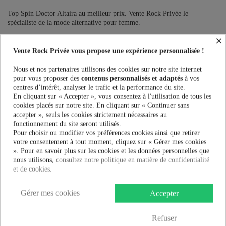
Top Spin Doctor Altaira au meilleur prix. Vente Rock Privée le
spécialiste de la mode alternative pour femme.
×
Taille:
Vente Rock Privée vous propose une expérience personnalisée !
Nous et nos partenaires utilisons des cookies sur notre site internet
pour vous proposer des
contenus personnalisés et adaptés
à vos
centres d’intérêt, analyser le trafic et la performance du site.
11,90 €
En cliquant sur « Accepter », vous consentez à l'utilisation de tous les
cookies placés sur notre site. En cliquant sur « Continuer sans
accepter », seuls les cookies strictement nécessaires au
AJOUTER AU PANIER
fonctionnement du site seront utilisés.
Pour choisir ou modifier vos préférences cookies ainsi que retirer
votre consentement à tout moment, cliquez sur « Gérer mes cookies
». Pour en savoir plus sur les cookies et les données personnelles que
nous utilisons,
consultez notre politique en matière de confidentialité
et de cookies.
Plus que
100,00 €
et la livraison est offerte !
Gérer mes cookies
Accepter
Guide des tailles
Refuser