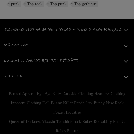
punk
Top rock
Top punk
Top gothique
Bienvenue chez Vente Rock Privée - Société 100% Française
Informations
Newsletter 5€ DE REMISE IMMÉDIATE
Follow us
Banned Apparel
Bye Bye Kitty
Darkside Clothing
Heartless Clothing
Innocent Clothing
Hell Bunny
Killer Panda
Luv Bunny
New Rock
Poizen Industrie
Queen of Darkness
Vixxsin
Tee shirts rock
Robes Rockabilly Pin-Up
Robes Pin-up