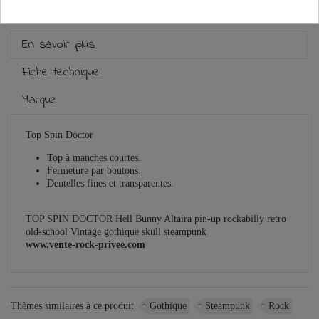
En savoir plus
Fiche technique
Marque
Top Spin Doctor
Top à manches courtes.
Fermeture par boutons.
Dentelles fines et transparentes.
TOP SPIN DOCTOR Hell Bunny Altaira pin-up rockabilly retro
old-school Vintage gothique skull steampunk
www.vente-rock-privee.com
Thèmes similaires à ce produit
Gothique
Steampunk
Rock