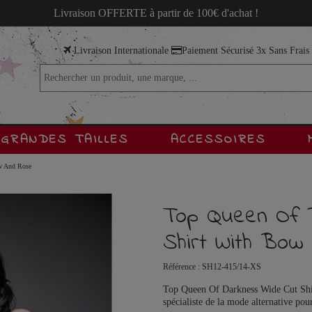
Livraison OFFERTE à partir de 100€ d'achat !
Livraison Internationale
Paiement Sécurisé 3x Sans Frai
GRANDES TAILLES
ACCESSOIRES
w And Rose
Top Queen Of 
Shirt With Bow
Référence :
SH12-415/14-XS
Top Queen Of Darkness Wide Cut Shir
spécialiste de la mode alternative po