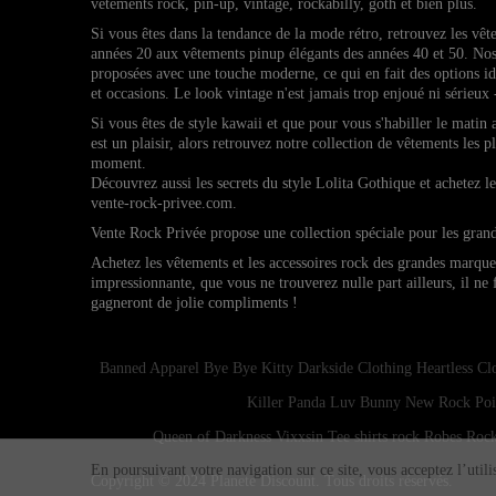
vêtements rock, pin-up, vintage, rockabilly, goth et bien plus.
Si vous êtes dans la tendance de la mode rétro, retrouvez l
es vêt
années 20 aux vêtements pinup élégants des années 40 et 50.
Nos
proposées avec une touche moderne, ce qui en fait des options 
et occasions.
Le look vintage n'est jamais trop enjoué ni sérieux 
Si vous êtes de style kawaii et que pour vous s'habiller le matin
est un plaisir, alors retrouvez notre collection de vêtements les p
moment.
Découvrez aussi les secrets du style Lolita Gothique et achetez 
vente-rock-privee.com.
Vente Rock Privée propose une collection spéciale pour les gran
Achetez les vêtements et les accessoires rock des grandes marqu
impressionnante, que vous ne trouverez nulle part ailleurs, il ne
gagneront de jolie compliments !
Banned Apparel
Bye Bye Kitty
Darkside Clothing
Heartless Cl
Killer Panda
Luv Bunny
New Rock
Poi
Queen of Darkness
Vixxsin
Tee shirts rock
Robes Rock
En poursuivant votre navigation sur ce site, vous acceptez l’util
Copyright © 2024
Planete Discount
. Tous droits réservés.