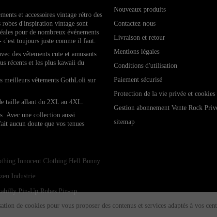
Nouveaux produits
ements et accessoires vintage rétro de
s
 robes d'inspiration vintage sont
Contactez-nous
idéales pour de nombreux événements
Livraison et retour
- c'est toujours juste comme il faut.
Mentions légales
 avec des vêtements cute et amusants
lus récents et les plus kawaii du
Conditions d'utilisation
Paiement sécurisé
les meilleurs vêtements GothLoli sur
Protection de la vie privée et cookies
de taille allant du 2XL au 4XL.
Gestion abonnement Vente Rock Priv
es.
Avec une collection aussi
sitemap
 fait aucun doute que vos tenues
othing
Innocent Clothing
Hell Bunny
zen Industrie
abilly Pin-Up
Robes Pin-up
isation de cookies pour vous proposer des contenus et services adaptés à vos cent