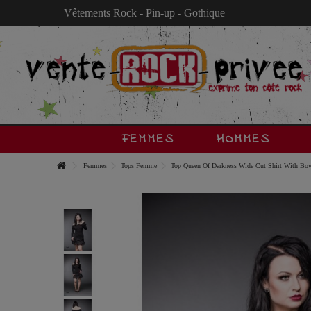
Vêtements Rock - Pin-up - Gothique
FEMMES
HOMMES
Femmes
Tops Femme
Top Queen Of Darkness Wide Cut Shirt With Bo