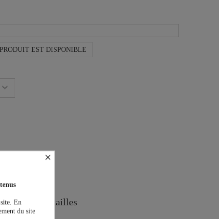
PRODUIT EST DISPONIBLE
×
on est offerte !
tenus
Guide des tailles
 site. En
ement du site