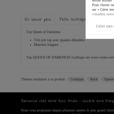
seront utilisés.
Pour choisir ou
sur « Gérer mes
consultez notre
En savoir plus
Fiche technique
Marque
Gérer mes 
Top Queen of Darkness :
Très joli top avec épaules dénudées
Manches longues
Top QUEEN OF DARKNESS
Gothique sur
www.vente-roc
Thèmes similaires à ce produit
Gothique
Rock
Queen 
Bienvenue chez Vente Rock Privée - Société 100% Franç
Nous vous proposons depuis plusieurs années le plus grand choi