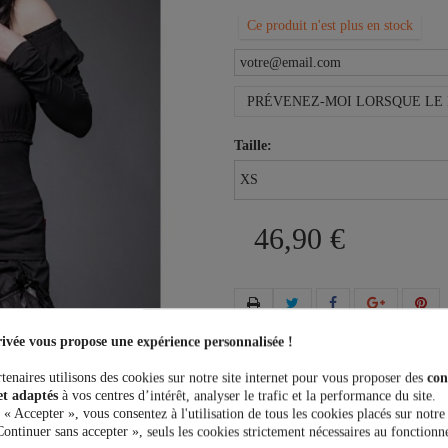
Ce produit n'est plus en stock
PRÉVENEZ-MOI LORSQUE LE 
Taille:
46,90 €
ivée vous propose une expérience personnalisée !
Plus que
100,00 €
et la livrais
tenaires utilisons des cookies sur notre site internet pour vous proposer des
con
et adaptés
à vos centres d’intérêt, analyser le trafic et la performance du site.
 « Accepter », vous consentez à l'utilisation de tous les cookies placés sur notre
Continuer sans accepter », seuls les cookies strictement nécessaires au fonctionn