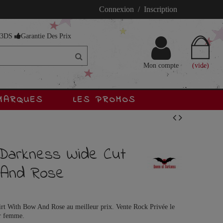
Connexion / Inscription
s 3DS
Garantie Des Prix
Mon compte
(vide)
MARQUES
LES PROMOS
Darkness Wide Cut
 And Rose
t With Bow And Rose au meilleur prix. Vente Rock Privée le
ur femme.