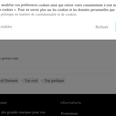
 modifier vos préférences cookies ainsi que retirer votre consentement à tout 
 cookies ». Pour en savoir plus sur les cookies et les données personnelles que 
 politique en matière de confidentialité et de cookies.
cookies
Refuser
k-privee.com
of Darkness
Top rock
Top gothique
aise
Informations
x des grandes marques pour vos
Promotions