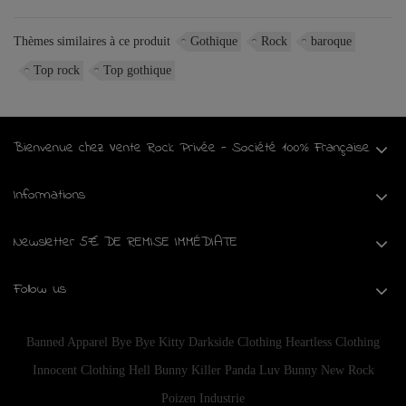
Thèmes similaires à ce produit
Gothique
Rock
baroque
Top rock
Top gothique
Bienvenue chez Vente Rock Privée - Société 100% Française
Informations
Newsletter 5€ DE REMISE IMMÉDIATE
Follow us
Banned Apparel
Bye Bye Kitty
Darkside Clothing
Heartless Clothing
Innocent Clothing
Hell Bunny
Killer Panda
Luv Bunny
New Rock
Poizen Industrie