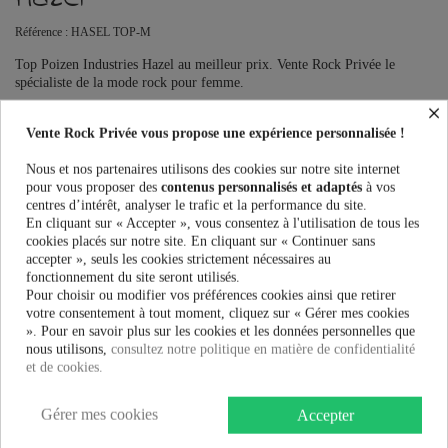
Référence :
HASEL TOP-M
Top Poizen Industries Hazel au meilleur prix. Vente Rock Privée le
spécialiste de la mode rock pour femme.
×
Ce produit n'est plus en stock
Vente Rock Privée vous propose une expérience personnalisée !
Nous et nos partenaires utilisons des cookies sur notre site internet
pour vous proposer des
contenus personnalisés et adaptés
à vos
PRÉVENEZ-MOI LORSQUE LE PRODUIT EST DISPONIBLE
centres d’intérêt, analyser le trafic et la performance du site.
En cliquant sur « Accepter », vous consentez à l'utilisation de tous les
cookies placés sur notre site. En cliquant sur « Continuer sans
Taille:
accepter », seuls les cookies strictement nécessaires au
fonctionnement du site seront utilisés.
Pour choisir ou modifier vos préférences cookies ainsi que retirer
votre consentement à tout moment, cliquez sur « Gérer mes cookies
32,90 €
». Pour en savoir plus sur les cookies et les données personnelles que
nous utilisons,
consultez notre politique en matière de confidentialité
et de cookies.
Gérer mes cookies
Accepter