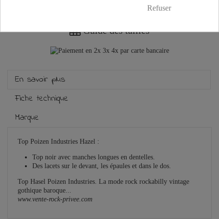
Plus que
100,00 €
et la livraison est offerte !
Refuser
Guide des tailles
En savoir plus
Fiche technique
Marque
Top Poizen Industries Hazel :
Top noir avec manches longues en dentelles.
Des lacets sur le devant, les épaules et dans le dos.
Top Hasel Poizen Industries. La mode rock rockabilly vintage
gothique baroque...
www.vente-rock-privee.com