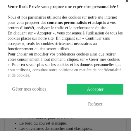
×
Vente Rock Privée vous propose une expérience personnalisée !
Guide des tailles
Nous et nos partenaires utilisons des cookies sur notre site internet
pour vous proposer des
contenus personnalisés et adaptés
à vos
centres d’intérêt, analyser le trafic et la performance du site.
En cliquant sur « Accepter », vous consentez à l'utilisation de tous les
cookies placés sur notre site. En cliquant sur « Continuer sans
accepter », seuls les cookies strictement nécessaires au
En savoir plus
fonctionnement du site seront utilisés.
Pour choisir ou modifier vos préférences cookies ainsi que retirer
Fiche technique
votre consentement à tout moment, cliquez sur « Gérer mes cookies
». Pour en savoir plus sur les cookies et les données personnelles que
Marque
nous utilisons,
consultez notre politique en matière de confidentialité
et de cookies.
Top SKULL LOVE Hell Bunny
Gérer mes cookies
Accepter
Haut imprimé.
L'imprimé est composé de crânes et de fleurs en sucre sur
un fond turquoise.
Refuser
Couture sous la poitrine.
Forme de trou de serrure au centre sur le devant avec
bouton et boucle pour la fixation.
Le bord du cou est élastiqué.
Les ouvertures des manches sont élastiquées.