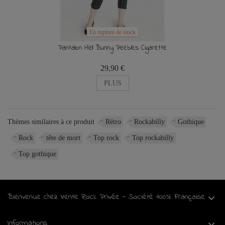
En rupture de stock
Pantalon Hell Bunny Peebles Cigarette
29,90 €
PLUS
Thèmes similaires à ce produit
Rétro
Rockabilly
Gothique
Rock
tête de mort
Top rock
Top rockabilly
Top gothique
Bienvenue chez Vente Rock Privée - Société 100% Française
Informations