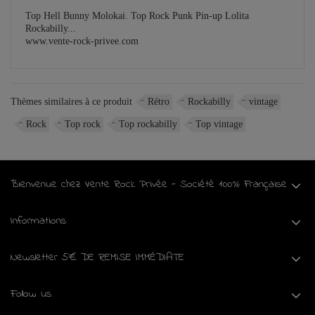
Top Hell Bunny Molokai. Top Rock Punk Pin-up Lolita
Rockabilly...
www.vente-rock-privee.com
Thèmes similaires à ce produit
Rétro
Rockabilly
vintage
Rock
Top rock
Top rockabilly
Top vintage
Bienvenue chez Vente Rock Privée - Société 100% Française
Informations
Newsletter 5€ DE REMISE IMMÉDIATE
Follow us