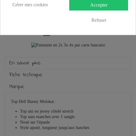
Gérer mes cookies
Accepter
Plus que
100,00 €
et la livraison est offerte !
Refuser
Guide des tailles
En savoir plus
Fiche technique
Marque
Top Hell Bunny Molokai :
Top uni en jersey côtelé stretch
Top sans manches avec 1 sangle
Noué sur l'épaule
Style ajusté, longueur jusqu'aux hanches