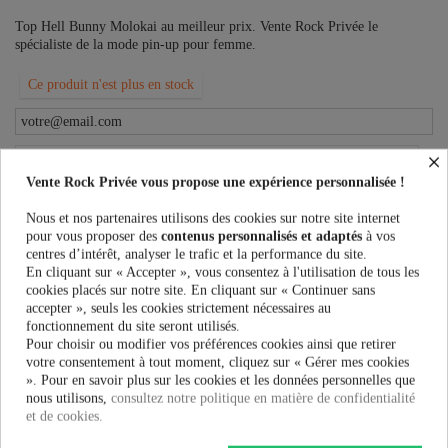
Top Hell Bunny Molokai au meilleur prix. Vente Rock Privée le
spécialiste de la mode pin-up pour femme.
Ce produit n'est plus en stock
×
PRÉVENEZ-MOI LORSQUE LE PRODUIT EST DISPONIBLE
Vente Rock Privée vous propose une expérience personnalisée !
Taille:
Nous et nos partenaires utilisons des cookies sur notre site internet
pour vous proposer des
contenus personnalisés et adaptés
à vos
centres d’intérêt, analyser le trafic et la performance du site.
En cliquant sur « Accepter », vous consentez à l'utilisation de tous les
Couleur:
cookies placés sur notre site. En cliquant sur « Continuer sans
accepter », seuls les cookies strictement nécessaires au
fonctionnement du site seront utilisés.
Pour choisir ou modifier vos préférences cookies ainsi que retirer
votre consentement à tout moment, cliquez sur « Gérer mes cookies
24,90 €
». Pour en savoir plus sur les cookies et les données personnelles que
nous utilisons,
consultez notre politique en matière de confidentialité
et de cookies.