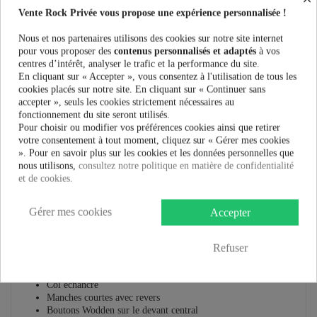
Vente Rock Privée vous propose une expérience personnalisée !
Plus que
100,00 €
et la livraison est offerte !
Nous et nos partenaires utilisons des cookies sur notre site internet
pour vous proposer des
contenus personnalisés et adaptés
à vos
centres d’intérêt, analyser le trafic et la performance du site.
Guide des tailles
En cliquant sur « Accepter », vous consentez à l'utilisation de tous les
cookies placés sur notre site. En cliquant sur « Continuer sans
accepter », seuls les cookies strictement nécessaires au
fonctionnement du site seront utilisés.
Pour choisir ou modifier vos préférences cookies ainsi que retirer
votre consentement à tout moment, cliquez sur « Gérer mes cookies
En savoir plus
». Pour en savoir plus sur les cookies et les données personnelles que
nous utilisons,
consultez notre politique en matière de confidentialité
Fiche technique
et de cookies.
Marque
Gérer mes cookies
Accepter
Top Hell Bunny Chiara :
Refuser
Chemise en viscose
Oeuvre de feuilles vintage sur fond noir
Col échancré
Manches courtes avec revers
Boutons Wodden sur le devant central