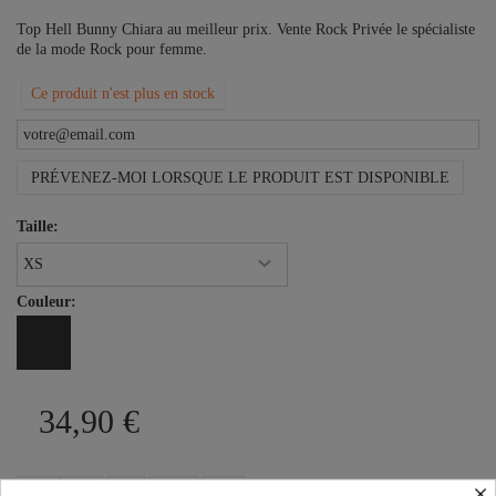
Top Hell Bunny Chiara au meilleur prix. Vente Rock Privée le spécialiste
de la mode Rock pour femme.
Ce produit n'est plus en stock
PRÉVENEZ-MOI LORSQUE LE PRODUIT EST DISPONIBLE
Taille:
Couleur:
34,90 €
×