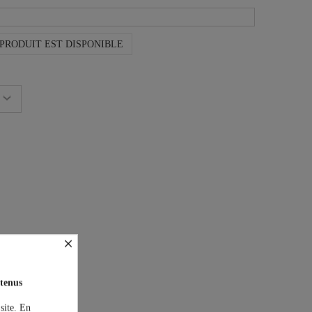
PRODUIT EST DISPONIBLE
×
on est offerte !
tenus
 site. En