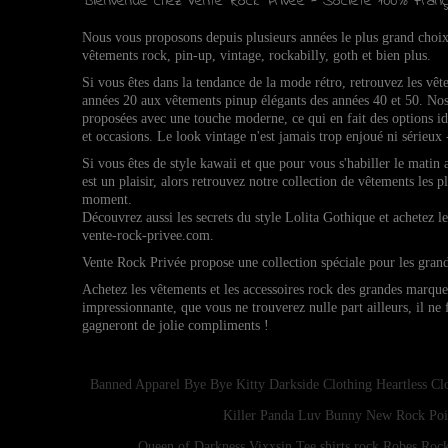
Bienvenue chez Vente Rock Privée - Société 100% Franç
Nous vous proposons depuis plusieurs années le plus grand choi
vêtements rock, pin-up, vintage, rockabilly, goth et bien plus.
Si vous êtes dans la tendance de la mode rétro, retrouvez l
es vêt
années 20 aux vêtements pinup élégants des années 40 et 50.
Nos
proposées avec une touche moderne, ce qui en fait des options 
et occasions.
Le look vintage n'est jamais trop enjoué ni sérieux 
Si vous êtes de style kawaii et que pour vous s'habiller le matin
est un plaisir, alors retrouvez notre collection de vêtements les p
moment.
Découvrez aussi les secrets du style Lolita Gothique et achetez 
vente-rock-privee.com.
Vente Rock Privée propose une collection spéciale pour les gran
Achetez les vêtements et les accessoires rock des grandes marqu
impressionnante, que vous ne trouverez nulle part ailleurs, il ne
gagneront de jolie compliments !
Banned Apparel
Bye Bye Kitty
Darkside Clothing
Heartless Cl
Killer Panda
Luv Bunny
New Rock
Poi
Queen of Darkness
Vixxsin
Tee shirts rock
Robes Rock