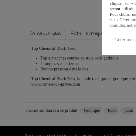
cliquant sur « 
seront utilisés.
Pour choisir ou
sur « Gérer mes
consultez notre
En savoir plus
Fiche technique
Gérer mes 
Top Chemical Black Tess :
Top à manches courtes de style rock gothique.
4 sangles sur le devant.
Bouton pression dans le dos.
Top Chemical Black Tess, la mode rock, punk, gothique, rock
www.vente-rock-privee.com
Thèmes similaires à ce produit
Gothique
Rock
punk