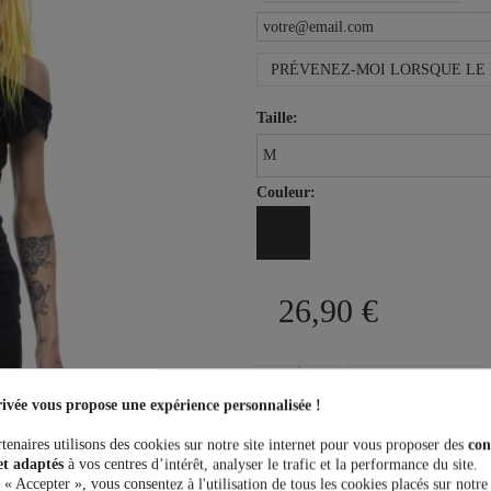
PRÉVENEZ-MOI LORSQUE LE 
Taille:
Couleur:
26,90 €
ivée vous propose une expérience personnalisée !
Plus que
100,00 €
et la livrais
tenaires utilisons des cookies sur notre site internet pour vous proposer des
con
et adaptés
à vos centres d’intérêt, analyser le trafic et la performance du site.
 « Accepter », vous consentez à l'utilisation de tous les cookies placés sur notre