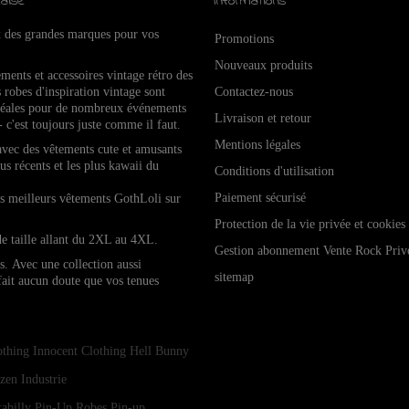
aise
Informations
x des grandes marques pour vos
Promotions
Nouveaux produits
ements et accessoires vintage rétro de
s
 robes d'inspiration vintage sont
Contactez-nous
idéales pour de nombreux événements
Livraison et retour
- c'est toujours juste comme il faut.
Mentions légales
 avec des vêtements cute et amusants
lus récents et les plus kawaii du
Conditions d'utilisation
Paiement sécurisé
les meilleurs vêtements GothLoli sur
Protection de la vie privée et cookies
de taille allant du 2XL au 4XL.
Gestion abonnement Vente Rock Priv
es.
Avec une collection aussi
sitemap
 fait aucun doute que vos tenues
othing
Innocent Clothing
Hell Bunny
zen Industrie
abilly Pin-Up
Robes Pin-up