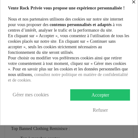
×
Vente Rock Privée vous propose une expérience personnalisée !
Nous et nos partenaires utilisons des cookies sur notre site internet
pour vous proposer des
contenus personnalisés et adaptés
à vos
centres d’intérêt, analyser le trafic et la performance du site.
En cliquant sur « Accepter », vous consentez à l'utilisation de tous les
cookies placés sur notre site. En cliquant sur « Continuer sans
Plus que
100,00 €
et la livraison est offerte !
accepter », seuls les cookies strictement nécessaires au
fonctionnement du site seront utilisés.
Guide des tailles
Pour choisir ou modifier vos préférences cookies ainsi que retirer
votre consentement à tout moment, cliquez sur « Gérer mes cookies
». Pour en savoir plus sur les cookies et les données personnelles que
nous utilisons,
consultez notre politique en matière de confidentialité
et de cookies.
En savoir plus
Gérer mes cookies
Accepter
Fiche technique
Refuser
Marque
Top Banned Clothing Reminisce :