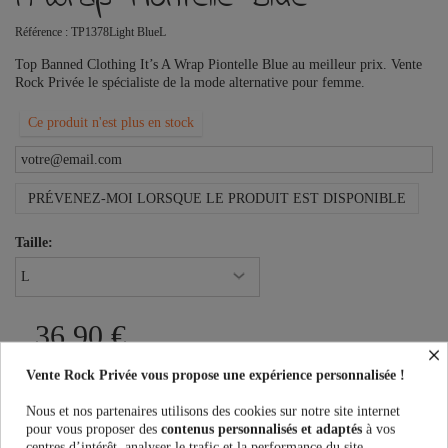
Référence :
TP1378Light BlueL
Top Banned Clothing It’s A Wrap Piontelle Blue au meilleur prix. Vente
Rock Privée le spécialiste de la mode alternative pour femme.
Ce produit n'est plus en stock
PRÉVENEZ-MOI LORSQUE LE PRODUIT EST DISPONIBLE
Taille:
36,90 €
×
Vente Rock Privée vous propose une expérience personnalisée !
Nous et nos partenaires utilisons des cookies sur notre site internet
pour vous proposer des
contenus personnalisés et adaptés
à vos
centres d’intérêt, analyser le trafic et la performance du site.