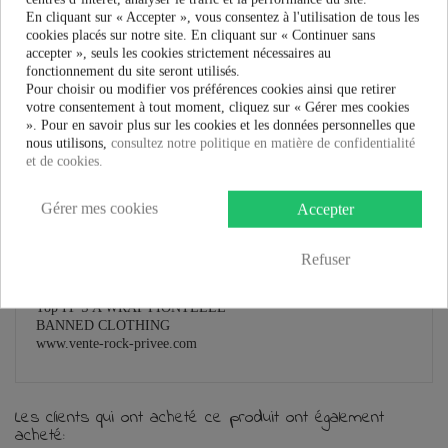
Plus que
100,00 €
et la livraison est offerte !
En cliquant sur « Accepter », vous consentez à l'utilisation de tous les
cookies placés sur notre site. En cliquant sur « Continuer sans
accepter », seuls les cookies strictement nécessaires au
Guide des tailles
fonctionnement du site seront utilisés.
Pour choisir ou modifier vos préférences cookies ainsi que retirer
votre consentement à tout moment, cliquez sur « Gérer mes cookies
». Pour en savoir plus sur les cookies et les données personnelles que
nous utilisons,
consultez notre politique en matière de confidentialité
En savoir plus
et de cookies.
Fiche technique
Gérer mes cookies
Accepter
Marque
Refuser
Top Banned Clothing
Top IT’S A WRAP PIONTELLE
BANNED CLOTHING
www.vente-rock-privee.com
Les clients qui ont acheté ce produit ont également
acheté: