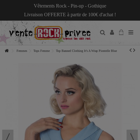
Vêtements Rock - Pin-up - Gothique
Livraison OFFERTE à partir de 100€ d'achat !
Femmes
Tops Femme
Top Banned Clothing It’s A Wrap Piontelle Blue