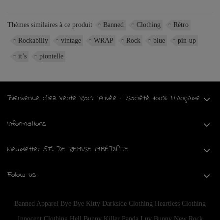
Thèmes similaires à ce produit
Banned
Clothing
Rétro
Rockabilly
vintage
WRAP
Rock
blue
pin-up
it’s
piontelle
Bienvenue chez Vente Rock Privée - Société 100% Française
Informations
Newsletter 5€ DE REMISE IMMÉDIATE
Follow us
Banned Apparel
Bye Bye Kitty
Darkside Clothing
Heartless Clothing
Innocent Clothing
Hell Bunny
Killer Panda
Luv Bunny
New Rock