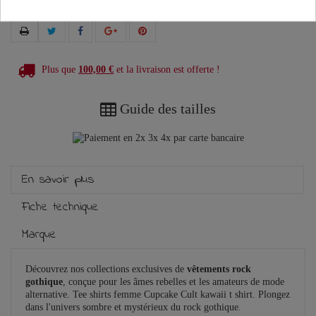
Plus que
100,00 €
et la livraison est offerte !
Guide des tailles
En savoir plus
Fiche technique
Marque
Découvrez nos collections exclusives de
vêtements rock
gothique
, conçue pour les âmes rebelles et les amateurs de mode
alternative. Tee shirts femme Cupcake Cult kawaii t shirt. Plongez
dans l'univers sombre et mystérieux du rock gothique.