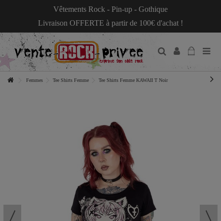
Vêtements Rock - Pin-up - Gothique
Livraison OFFERTE à partir de 100€ d'achat !
Femmes
Tee Shirts Femme
Tee Shirts Femme KAWAII T Noir