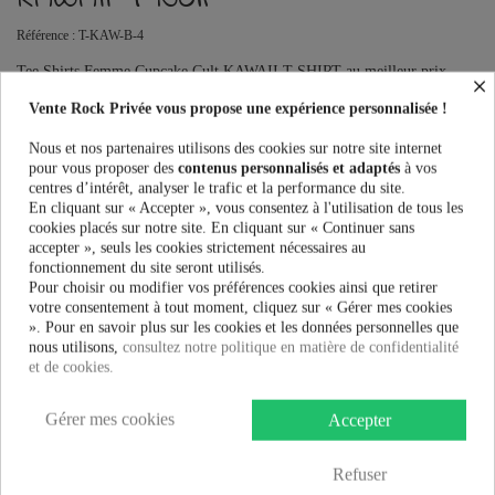
Référence :
T-KAW-B-4
Tee Shirts Femme Cupcake Cult KAWAII T SHIRT au meilleur prix.
×
Vente Rock Privée le spécialiste des accessoires Rock, Pinup, Rockabilly,
Vente Rock Privée vous propose une expérience personnalisée !
Rétro, Glamour, Gothique, Punk, Lolita, Kawaii et bien plus encore...
Ce produit n'est plus en stock
Nous et nos partenaires utilisons des cookies sur notre site internet
pour vous proposer des
contenus personnalisés et adaptés
à vos
centres d’intérêt, analyser le trafic et la performance du site.
En cliquant sur « Accepter », vous consentez à l'utilisation de tous les
cookies placés sur notre site. En cliquant sur « Continuer sans
PRÉVENEZ-MOI LORSQUE LE PRODUIT EST DISPONIBLE
accepter », seuls les cookies strictement nécessaires au
fonctionnement du site seront utilisés.
Taille:
Pour choisir ou modifier vos préférences cookies ainsi que retirer
votre consentement à tout moment, cliquez sur « Gérer mes cookies
». Pour en savoir plus sur les cookies et les données personnelles que
nous utilisons,
consultez notre politique en matière de confidentialité
Couleur:
et de cookies.
Gérer mes cookies
Accepter
19,99 €
Refuser