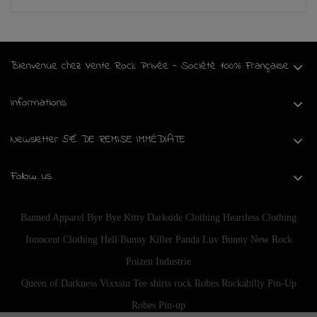
Bienvenue chez Vente Rock Privée - Société 100% Française
Informations
Newsletter 5€ DE REMISE IMMÉDIATE
Follow us
Banned Apparel
Bye Bye Kitty
Darkside Clothing
Heartless Clothing
Innocent Clothing
Hell Bunny
Killer Panda
Luv Bunny
New Rock
Poizen Industrie
Queen of Darkness
Vixxsin
Tee shirts rock
Robes Rockabilly Pin-Up
Robes Pin-up