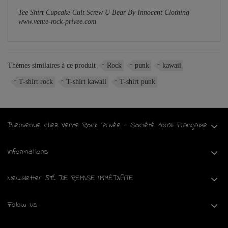
Tee Shirt Cupcake Cult Screw U Bear By Innocent Clothing
www.vente-rock-privee.com
Thèmes similaires à ce produit
Rock
punk
kawaii
T-shirt rock
T-shirt kawaii
T-shirt punk
Bienvenue chez Vente Rock Privée - Société 100% Française
Informations
Newsletter 5€ DE REMISE IMMÉDIATE
Follow us