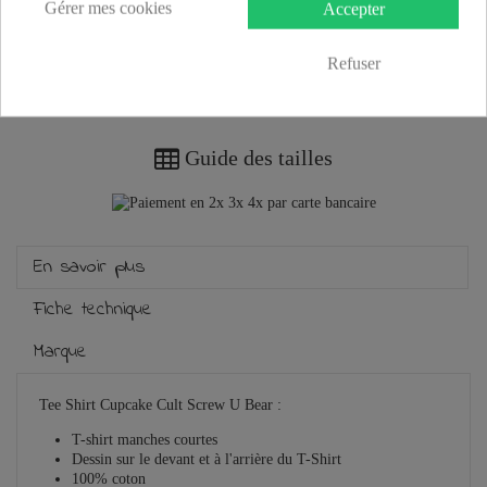
Gérer mes cookies
Accepter
Refuser
Plus que
100,00 €
et la livraison est offerte !
Guide des tailles
En savoir plus
Fiche technique
Marque
Tee Shirt Cupcake Cult Screw U Bear :
T-shirt manches courtes
Dessin sur le devant et à l'arrière du T-Shirt
100% coton