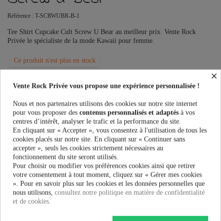
Référence :
T-SCRWUBR-B-1
Tee Shirt Cupcake Cult Screw U Bear au meilleur prix. Vente Rock
Privée le spécialiste de la mode Kawaii pour femme.
Ce produit n'est plus en stock
×
Vente Rock Privée vous propose une expérience personnalisée !
PRÉVENEZ-MOI LORSQUE LE PRODUIT EST DISPONIBLE
Nous et nos partenaires utilisons des cookies sur notre site internet
pour vous proposer des
contenus personnalisés et adaptés
à vos
Taille:
centres d’intérêt, analyser le trafic et la performance du site.
En cliquant sur « Accepter », vous consentez à l'utilisation de tous les
cookies placés sur notre site. En cliquant sur « Continuer sans
accepter », seuls les cookies strictement nécessaires au
Couleur:
fonctionnement du site seront utilisés.
Pour choisir ou modifier vos préférences cookies ainsi que retirer
votre consentement à tout moment, cliquez sur « Gérer mes cookies
». Pour en savoir plus sur les cookies et les données personnelles que
nous utilisons,
consultez notre politique en matière de confidentialité
et de cookies.
21,90 €