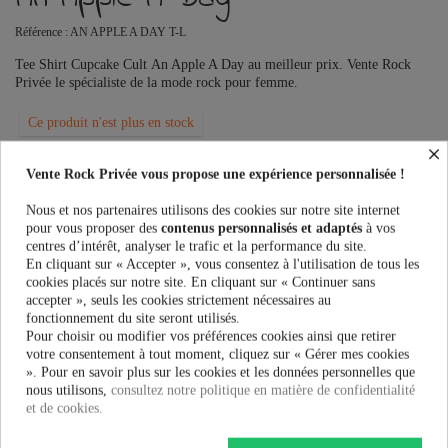
Référence :
AN APPLE A DAY T-L
Tee Shirt Cupcake Cult An Apple A Day au meilleur prix. Vente Rock
Privée le spécialiste de la mode rock pour femme.
Ce produit n'est plus en stock
×
Vente Rock Privée vous propose une expérience personnalisée !
PRÉVENEZ-MOI LORSQUE LE PRODUIT EST DISPONIBLE
Nous et nos partenaires utilisons des cookies sur notre site internet
pour vous proposer des
contenus personnalisés et adaptés
à vos
Taille:
centres d’intérêt, analyser le trafic et la performance du site.
En cliquant sur « Accepter », vous consentez à l'utilisation de tous les
cookies placés sur notre site. En cliquant sur « Continuer sans
accepter », seuls les cookies strictement nécessaires au
Couleur:
fonctionnement du site seront utilisés.
Pour choisir ou modifier vos préférences cookies ainsi que retirer
votre consentement à tout moment, cliquez sur « Gérer mes cookies
». Pour en savoir plus sur les cookies et les données personnelles que
nous utilisons,
consultez notre politique en matière de confidentialité
et de cookies.
21,90 €