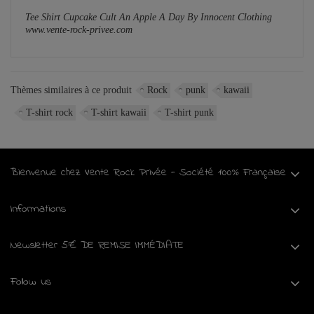
Tee Shirt Cupcake Cult An Apple A Day By Innocent Clothing
www.vente-rock-privee.com
Thèmes similaires à ce produit
Rock
punk
kawaii
T-shirt rock
T-shirt kawaii
T-shirt punk
Bienvenue chez Vente Rock Privée - Société 100% Française
Informations
Newsletter 5€ DE REMISE IMMÉDIATE
Follow us