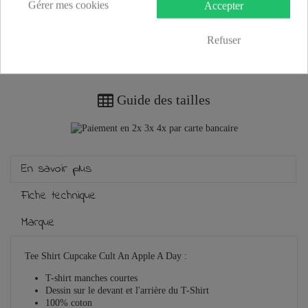
Gérer mes cookies
Accepter
Refuser
Plus que
100,00 €
et la livraison est offerte !
Guide des tailles
En savoir plus
Fiche technique
Marque
Tee Shirt Cupcake Cult An Apple A Day :
T-shirt manches courtes
Dessin sur le devant et l'arrière du T-Shirt
100% coton