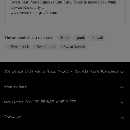
Sweat Shirt Veste Cupcake Cult Fury. Toute la mode Rock Punk
Kawaii Rockabilly...
www.vente-rock-privée.com
Thèmes similaires à ce produit
Rock
punk
kawaii
Sweat rock
Sweat punk
Sweat kawaii
Bienvenue chez Vente Rock Privée - Société 100% Française
Informations
Newsletter 5€ DE REMISE IMMÉDIATE
Follow us