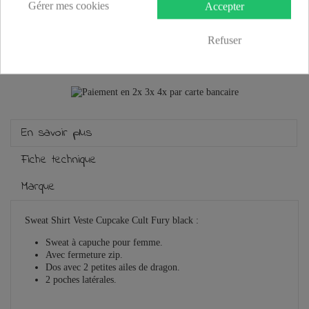
Gérer mes cookies
Accepter
Plus que
100,00 €
et la livraison est offerte !
Refuser
Guide des tailles
En savoir plus
Fiche technique
Marque
Sweat Shirt Veste Cupcake Cult Fury black :
Sweat à capuche pour femme.
Avec fermeture zip.
Dos avec 2 petites ailes de dragon.
2 poches latérales.