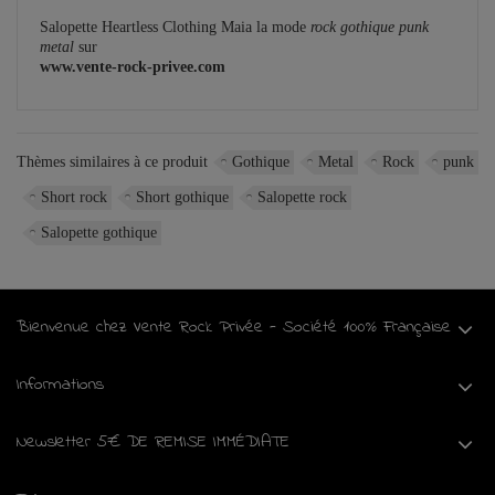
Salopette Heartless Clothing Maia la mode
rock gothique punk
metal
sur
www.vente-rock-privee.com
Thèmes similaires à ce produit
Gothique
Metal
Rock
punk
Short rock
Short gothique
Salopette rock
Salopette gothique
Bienvenue chez Vente Rock Privée - Société 100% Française
Informations
Newsletter 5€ DE REMISE IMMÉDIATE