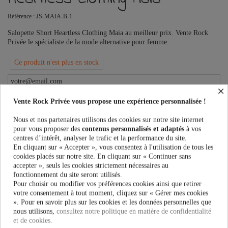
Référence :
JS-MAIA-B-1
Salopette Short Heartless Clothing Maia au meilleur prix. Vente Rock
Privée le spécialiste de la mode alternative pour femme.
Ce produit n'est plus en stock
×
PRÉVENEZ-MOI LORSQUE LE PRODUIT EST DISPONIBLE
Vente Rock Privée vous propose une expérience personnalisée !
Nous et nos partenaires utilisons des cookies sur notre site internet
Taille:
pour vous proposer des
contenus personnalisés et adaptés
à vos
centres d’intérêt, analyser le trafic et la performance du site.
En cliquant sur « Accepter », vous consentez à l'utilisation de tous les
cookies placés sur notre site. En cliquant sur « Continuer sans
Couleur:
accepter », seuls les cookies strictement nécessaires au
fonctionnement du site seront utilisés.
Pour choisir ou modifier vos préférences cookies ainsi que retirer
votre consentement à tout moment, cliquez sur « Gérer mes cookies
». Pour en savoir plus sur les cookies et les données personnelles que
47,90 €
nous utilisons,
consultez notre politique en matière de confidentialité
et de cookies.