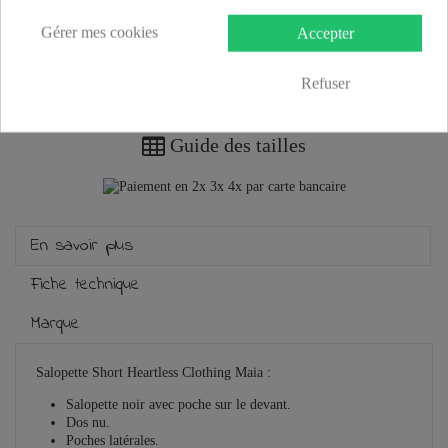
Gérer mes cookies
Accepter
Refuser
Plus que
100,00 €
et la livraison est offerte !
Guide des tailles
En savoir plus
Fiche technique
Marque
Salopette Short Heartless Clothing Maia :
Salopette noir avec poche sur le devant.
Dos nu.
Poches latérales.