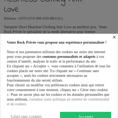
Love
Référence :
ANTI LOVE BIB AND BRACE-L
Salopette Short Heartless Clothing Anti Love au meilleur prix. Vente
Rock Privée le spécialiste de la mode alternative pour femme.
×
Ce produit n'est plus en stock
Vente Rock Privée vous propose une expérience personnalisée !
Nous et nos partenaires utilisons des cookies sur notre site internet
pour vous proposer des
contenus personnalisés et adaptés
à vos
centres d’intérêt, analyser le trafic et la performance du site.
PRÉVENEZ-MOI LORSQUE LE PRODUIT EST DISPONIBLE
En cliquant sur « Accepter », vous consentez à l'utilisation de tous les
cookies placés sur notre site. En cliquant sur « Continuer sans
Taille:
accepter », seuls les cookies strictement nécessaires au
fonctionnement du site seront utilisés.
Pour choisir ou modifier vos préférences cookies ainsi que retirer
votre consentement à tout moment, cliquez sur « Gérer mes cookies
». Pour en savoir plus sur les cookies et les données personnelles que
41,90 €
nous utilisons,
consultez notre politique en matière de confidentialité
et de cookies.
Gérer mes cookies
Accepter