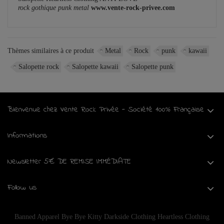
rock gothique punk metal
www.vente-rock-privee.com
Thèmes similaires à ce produit
Metal
Rock
punk
kawaii
Salopette rock
Salopette kawaii
Salopette punk
Bienvenue chez Vente Rock Privée - Société 100% Française
Informations
Newsletter 5€ DE REMISE IMMÉDIATE
Follow us
Banned Apparel
Bye Bye Kitty
Darkside Clothing
Heartless Clothing