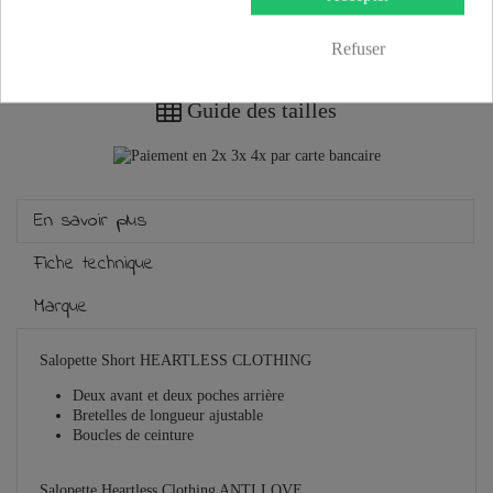
Refuser
Plus que
100,00 €
et la livraison est offerte !
Guide des tailles
En savoir plus
Fiche technique
Marque
Salopette Short HEARTLESS CLOTHING
D
eux avant et deux poches arrière
B
retelles de longueur ajustable
B
oucles de ceinture
Salopette Heartless Clothing ANTI LOVE