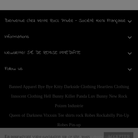
Bienvenue chez Vente Rock Privée - Société 100% Française
Informations
Newsletter 5€ DE REMISE IMMÉDIATE
Follow us
Banned Apparel
Bye Bye Kitty
Darkside Clothing
Heartless Clothing
Innocent Clothing
Hell Bunny
Killer Panda
Luv Bunny
New Rock
Poizen Industrie
Queen of Darkness
Vixxsin
Tee shirts rock
Robes Rockabilly Pin-Up
Robes Pin-up
En poursuivant votre navigation sur ce site, vous
ACCEPTER
Copyright © 2024
Planete Discount
. Tous droits réservés.