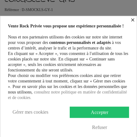
Référence :
D-SMOCKLS-GY-1
×
Robes Femme Innocent Lifestyle SMOCK LONGSLEEVE DRESS au
meilleur prix. Vente Rock Privée le spécialiste des accessoires Rock,
Vente Rock Privée vous propose une expérience personnalisée !
Pinup, Rockabilly, Rétro, Glamour, Gothique, Punk, Lolita, Kawaii et
bien plus encore...
Nous et nos partenaires utilisons des cookies sur notre site internet
pour vous proposer des
contenus personnalisés et adaptés
à vos
centres d’intérêt, analyser le trafic et la performance du site.
Taille:
En cliquant sur « Accepter », vous consentez à l'utilisation de tous les
cookies placés sur notre site. En cliquant sur « Continuer sans
accepter », seuls les cookies strictement nécessaires au
fonctionnement du site seront utilisés.
Couleur:
Pour choisir ou modifier vos préférences cookies ainsi que retirer
votre consentement à tout moment, cliquez sur « Gérer mes cookies
». Pour en savoir plus sur les cookies et les données personnelles que
nous utilisons,
consultez notre politique en matière de confidentialité
et de cookies.
27,99 €
Gérer mes cookies
Accepter
AJOUTER AU PANIER
Refuser