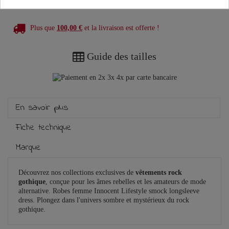
Plus que
100,00 €
et la livraison est offerte !
Guide des tailles
En savoir plus
Fiche technique
Marque
Découvrez nos collections exclusives de
vêtements rock
gothique
, conçue pour les âmes rebelles et les amateurs de mode
alternative. Robes femme Innocent Lifestyle smock longsleeve
dress. Plongez dans l'univers sombre et mystérieux du rock
gothique.