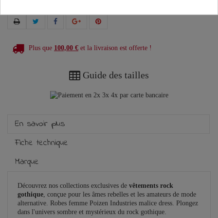
Plus que
100,00 €
et la livraison est offerte !
Guide des tailles
En savoir plus
Fiche technique
Marque
Découvrez nos collections exclusives de
vêtements rock
gothique
, conçue pour les âmes rebelles et les amateurs de mode
alternative. Robes femme Poizen Industries malice dress. Plongez
dans l'univers sombre et mystérieux du rock gothique.