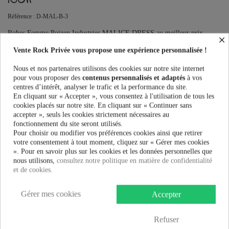
Référence :
D-MAL-B-3
Robes Femme Poizen Industries MALICE DRESS au meilleur prix.
×
Vente Rock Privée le spécialiste des accessoires Rock, Pinup, Rockabilly,
Vente Rock Privée vous propose une expérience personnalisée !
Rétro, Glamour, Gothique, Punk, Lolita, Kawaii et bien plus encore...
Ce produit n'est plus en stock
Nous et nos partenaires utilisons des cookies sur notre site internet
pour vous proposer des
contenus personnalisés et adaptés
à vos
centres d’intérêt, analyser le trafic et la performance du site.
En cliquant sur « Accepter », vous consentez à l'utilisation de tous les
cookies placés sur notre site. En cliquant sur « Continuer sans
PRÉVENEZ-MOI LORSQUE LE PRODUIT EST DISPONIBLE
accepter », seuls les cookies strictement nécessaires au
fonctionnement du site seront utilisés.
Taille:
Pour choisir ou modifier vos préférences cookies ainsi que retirer
votre consentement à tout moment, cliquez sur « Gérer mes cookies
». Pour en savoir plus sur les cookies et les données personnelles que
nous utilisons,
consultez notre politique en matière de confidentialité
Couleur:
et de cookies.
Gérer mes cookies
Accepter
37,99 €
Refuser