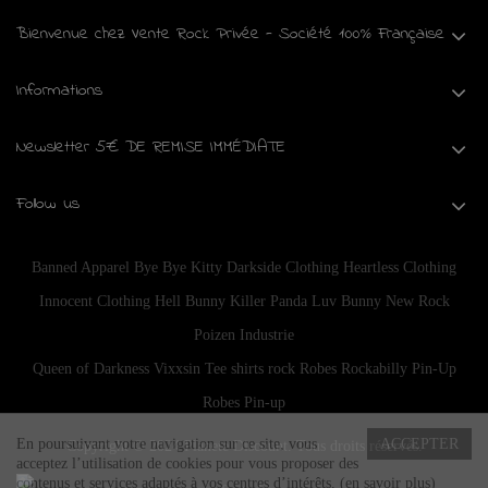
Bienvenue chez Vente Rock Privée - Société 100% Française
Informations
Newsletter 5€ DE REMISE IMMÉDIATE
Follow us
Banned Apparel
Bye Bye Kitty
Darkside Clothing
Heartless Clothing
Innocent Clothing
Hell Bunny
Killer Panda
Luv Bunny
New Rock
Poizen Industrie
Queen of Darkness
Vixxsin
Tee shirts rock
Robes Rockabilly Pin-Up
Robes Pin-up
En poursuivant votre navigation sur ce site, vous
ACCEPTER
Copyright © 2024
Planete Discount
. Tous droits réservés.
acceptez l’utilisation de cookies pour vous proposer des
contenus et services adaptés à vos centres d’intérêts.
(en savoir plus)