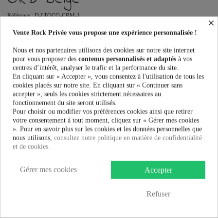
Référence :
D-LTOCO-CRM-1
×
Robes Femme Innocent Lifestyle LETO CO ORD au meilleur prix. Vente
Vente Rock Privée vous propose une expérience personnalisée !
Rock Privée le spécialiste des accessoires Rock, Pinup, Rockabilly, Rétro,
Glamour, Gothique, Punk, Lolita, Kawaii et bien plus encore...
Nous et nos partenaires utilisons des cookies sur notre site internet
pour vous proposer des
contenus personnalisés et adaptés
à vos
centres d’intérêt, analyser le trafic et la performance du site.
Taille:
En cliquant sur « Accepter », vous consentez à l'utilisation de tous les
cookies placés sur notre site. En cliquant sur « Continuer sans
accepter », seuls les cookies strictement nécessaires au
fonctionnement du site seront utilisés.
Couleur:
Pour choisir ou modifier vos préférences cookies ainsi que retirer
votre consentement à tout moment, cliquez sur « Gérer mes cookies
». Pour en savoir plus sur les cookies et les données personnelles que
nous utilisons,
consultez notre politique en matière de confidentialité
et de cookies.
39,99 €
Gérer mes cookies
Accepter
AJOUTER AU PANIER
Refuser