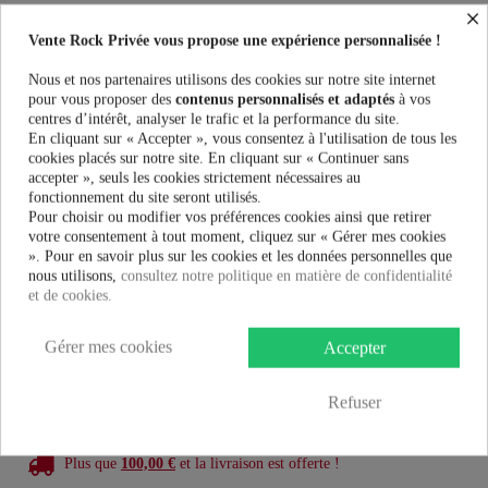
×
Robes Femme Rockabella LANI DRESS au meilleur prix. Vente Rock
Vente Rock Privée vous propose une expérience personnalisée !
Privée le spécialiste des accessoires Rock, Pinup, Rockabilly, Rétro,
Glamour, Gothique, Punk, Lolita, Kawaii et bien plus encore...
Nous et nos partenaires utilisons des cookies sur notre site internet
pour vous proposer des
contenus personnalisés et adaptés
à vos
Ce produit n'est plus en stock
centres d’intérêt, analyser le trafic et la performance du site.
En cliquant sur « Accepter », vous consentez à l'utilisation de tous les
cookies placés sur notre site. En cliquant sur « Continuer sans
accepter », seuls les cookies strictement nécessaires au
PRÉVENEZ-MOI LORSQUE LE PRODUIT EST DISPONIBLE
fonctionnement du site seront utilisés.
Pour choisir ou modifier vos préférences cookies ainsi que retirer
Taille:
votre consentement à tout moment, cliquez sur « Gérer mes cookies
». Pour en savoir plus sur les cookies et les données personnelles que
nous utilisons,
consultez notre politique en matière de confidentialité
et de cookies.
37,99 €
Gérer mes cookies
Accepter
Refuser
Plus que
100,00 €
et la livraison est offerte !