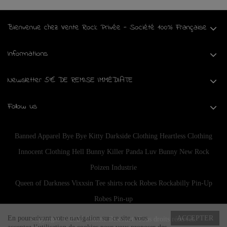
Bienvenue chez Vente Rock Privée - Société 100% Française
Informations
Newsletter 5€ DE REMISE IMMÉDIATE
Follow us
Banned Apparel
Bye Bye Kitty
Darkside Clothing
Heartless Clothing
Innocent Clothing
Hell Bunny
Killer Panda
Luv Bunny
New Rock
Poizen Industrie
Queen of Darkness
Vixxsin
Tee shirts rock
Robes Rockabilly Pin-Up
Robes Pin-up
En poursuivant votre navigation sur ce site, vous
ACCEPTER
Copyright © 2024
Planete Discount
. Tous droits réservés.