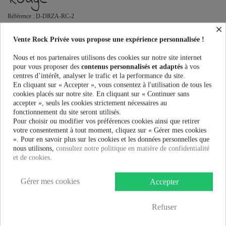
Référence :
D-DRZA-RC-2
×
Robes Femme Chemical Black DRIZELLA DRESS au meilleur prix.
Vente Rock Privée vous propose une expérience personnalisée !
Vente Rock Privée le spécialiste des accessoires Rock, Pinup, Rockabilly,
Rétro, Glamour, Gothique, Punk, Lolita, Kawaii et bien plus encore...
Nous et nos partenaires utilisons des cookies sur notre site internet
Ce produit n'est plus en stock
pour vous proposer des
contenus personnalisés et adaptés
à vos
centres d’intérêt, analyser le trafic et la performance du site.
En cliquant sur « Accepter », vous consentez à l'utilisation de tous les
cookies placés sur notre site. En cliquant sur « Continuer sans
accepter », seuls les cookies strictement nécessaires au
PRÉVENEZ-MOI LORSQUE LE PRODUIT EST DISPONIBLE
fonctionnement du site seront utilisés.
Pour choisir ou modifier vos préférences cookies ainsi que retirer
Taille:
votre consentement à tout moment, cliquez sur « Gérer mes cookies
». Pour en savoir plus sur les cookies et les données personnelles que
nous utilisons,
consultez notre politique en matière de confidentialité
et de cookies.
Couleur:
Gérer mes cookies
Accepter
Refuser
62,99 €