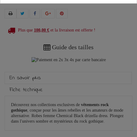
Plus que
100,00 €
et la livraison est offerte !
Guide des tailles
En savoir plus
Fiche technique
Découvrez nos collections exclusives de
vêtements rock
gothique
, conçue pour les âmes rebelles et les amateurs de mode
alternative. Robes femme Chemical Black drizella dress. Plongez
dans l'univers sombre et mystérieux du rock gothique.