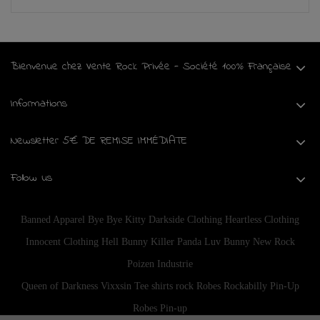
Bienvenue chez Vente Rock Privée - Société 100% Française
Informations
Newsletter 5€ DE REMISE IMMÉDIATE
Follow us
Banned Apparel
Bye Bye Kitty
Darkside Clothing
Heartless Clothing
Innocent Clothing
Hell Bunny
Killer Panda
Luv Bunny
New Rock
Poizen Industrie
Queen of Darkness
Vixxsin
Tee shirts rock
Robes Rockabilly Pin-Up
Robes Pin-up