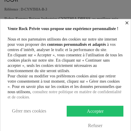
Référence :
D-CYNTHIA-B-3
Robes Femme Poizen Industries CYNTHIA DRESS au meilleur prix.
×
Vente Rock Privée le spécialiste des accessoires Rock, Pinup, Rockabilly,
Vente Rock Privée vous propose une expérience personnalisée !
Rétro, Glamour, Gothique, Punk, Lolita, Kawaii et bien plus encore...
Ce produit n'est plus en stock
Nous et nos partenaires utilisons des cookies sur notre site internet
pour vous proposer des
contenus personnalisés et adaptés
à vos
centres d’intérêt, analyser le trafic et la performance du site.
En cliquant sur « Accepter », vous consentez à l'utilisation de tous les
cookies placés sur notre site. En cliquant sur « Continuer sans
PRÉVENEZ-MOI LORSQUE LE PRODUIT EST DISPONIBLE
accepter », seuls les cookies strictement nécessaires au
fonctionnement du site seront utilisés.
Taille:
Pour choisir ou modifier vos préférences cookies ainsi que retirer
votre consentement à tout moment, cliquez sur « Gérer mes cookies
». Pour en savoir plus sur les cookies et les données personnelles que
nous utilisons,
consultez notre politique en matière de confidentialité
Couleur:
et de cookies.
Gérer mes cookies
Accepter
37,99 €
Refuser