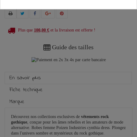
Plus que
100,00 €
et la livraison est offerte !
Guide des tailles
En savoir plus
Fiche technique
Marque
Découvrez nos collections exclusives de
vêtements rock
gothique
, conçue pour les âmes rebelles et les amateurs de mode
alternative. Robes femme Poizen Industries cynthia dress. Plongez
dans l'univers sombre et mystérieux du rock gothique.