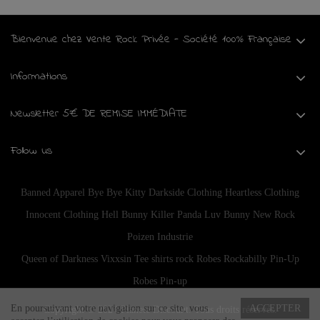
Bienvenue chez Vente Rock Privée - Société 100% Française
Informations
Newsletter 5€ DE REMISE IMMÉDIATE
Follow us
Banned Apparel
Bye Bye Kitty
Darkside Clothing
Heartless Clothing
Innocent Clothing
Hell Bunny
Killer Panda
Luv Bunny
New Rock
Poizen Industrie
Queen of Darkness
Vixxsin
Tee shirts rock
Robes Rockabilly Pin-Up
Robes Pin-up
En poursuivant votre navigation sur ce site, vous
ACCEPTER
Copyright © 2024
Planete Discount
. Tous droits réservés.