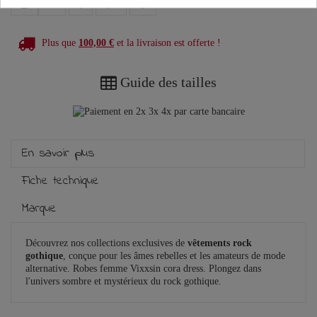
Plus que
100,00 €
et la livraison est offerte !
Guide des tailles
En savoir plus
Fiche technique
Marque
Découvrez nos collections exclusives de
vêtements rock
gothique
, conçue pour les âmes rebelles et les amateurs de mode
alternative. Robes femme Vixxsin cora dress. Plongez dans
l'univers sombre et mystérieux du rock gothique.