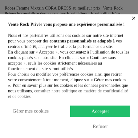
Robes Femme Vixxsin CORA DRESS au meilleur prix. Vente Rock
Privée le spécialiste des accessoires Rock, Pinup, Rockabilly, Rétro,
×
Glamour, Gothique, Punk, Lolita, Kawaii et bien plus encore...
Vente Rock Privée vous propose une expérience personnalisée !
Ce produit n'est plus en stock
Nous et nos partenaires utilisons des cookies sur notre site internet
pour vous proposer des
contenus personnalisés et adaptés
à vos
centres d’intérêt, analyser le trafic et la performance du site.
En cliquant sur « Accepter », vous consentez à l'utilisation de tous les
PRÉVENEZ-MOI LORSQUE LE PRODUIT EST DISPONIBLE
cookies placés sur notre site. En cliquant sur « Continuer sans
accepter », seuls les cookies strictement nécessaires au
Taille:
fonctionnement du site seront utilisés.
Pour choisir ou modifier vos préférences cookies ainsi que retirer
votre consentement à tout moment, cliquez sur « Gérer mes cookies
». Pour en savoir plus sur les cookies et les données personnelles que
Couleur:
nous utilisons,
consultez notre politique en matière de confidentialité
et de cookies.
Gérer mes cookies
Accepter
39,99 €
Refuser