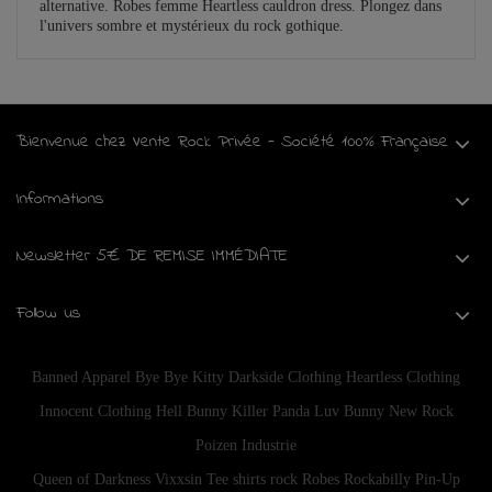
alternative. Robes femme Heartless cauldron dress. Plongez dans
l'univers sombre et mystérieux du rock gothique.
Bienvenue chez Vente Rock Privée - Société 100% Française
Informations
Newsletter 5€ DE REMISE IMMÉDIATE
Follow us
Banned Apparel
Bye Bye Kitty
Darkside Clothing
Heartless Clothing
Innocent Clothing
Hell Bunny
Killer Panda
Luv Bunny
New Rock
Poizen Industrie
Queen of Darkness
Vixxsin
Tee shirts rock
Robes Rockabilly Pin-Up