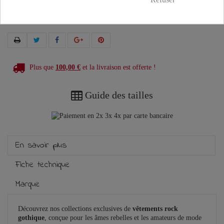
Plus que
100,00 €
et la livraison est offerte !
Guide des tailles
En savoir plus
Fiche technique
Marque
Découvrez nos collections exclusives de
vêtements rock
gothique
, conçue pour les âmes rebelles et les amateurs de mode