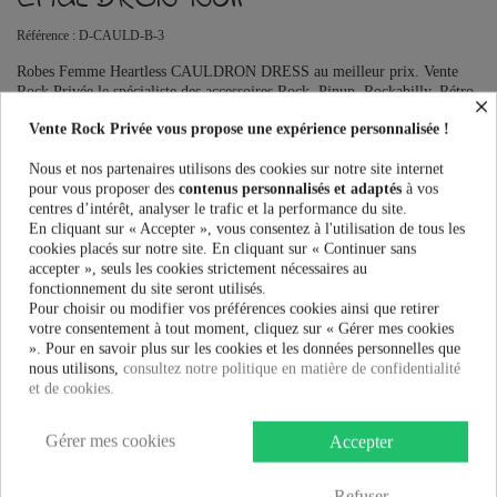
Référence :
D-CAULD-B-3
Robes Femme Heartless CAULDRON DRESS au meilleur prix. Vente
Rock Privée le spécialiste des accessoires Rock, Pinup, Rockabilly, Rétro,
×
Glamour, Gothique, Punk, Lolita, Kawaii et bien plus encore...
Vente Rock Privée vous propose une expérience personnalisée !
Ce produit n'est plus en stock avec ces options mais reste disponible
avec d'autres options
Nous et nos partenaires utilisons des cookies sur notre site internet
pour vous proposer des
contenus personnalisés et adaptés
à vos
centres d’intérêt, analyser le trafic et la performance du site.
En cliquant sur « Accepter », vous consentez à l'utilisation de tous les
cookies placés sur notre site. En cliquant sur « Continuer sans
PRÉVENEZ-MOI LORSQUE LE PRODUIT EST DISPONIBLE
accepter », seuls les cookies strictement nécessaires au
fonctionnement du site seront utilisés.
Taille:
Pour choisir ou modifier vos préférences cookies ainsi que retirer
votre consentement à tout moment, cliquez sur « Gérer mes cookies
». Pour en savoir plus sur les cookies et les données personnelles que
nous utilisons,
consultez notre politique en matière de confidentialité
Couleur:
et de cookies.
Gérer mes cookies
Accepter
42,99 €
Refuser