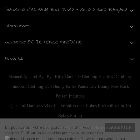
Bienvenue chez Vente Rock Privée - Société 100% Française
Informations
Newsletter 5€ DE REMISE IMMÉDIATE
Follow us
Banned Apparel
Bye Bye Kitty
Darkside Clothing
Heartless Clothing
Innocent Clothing
Hell Bunny
Killer Panda
Luv Bunny
New Rock
Poizen Industrie
Queen of Darkness
Vixxsin
Tee shirts rock
Robes Rockabilly Pin-Up
Robes Pin-up
En poursuivant votre navigation sur ce site, vous
ACCEPTER
Copyright © 2024
Planete Discount
. Tous droits réservés.
acceptez l’utilisation de cookies pour vous proposer des
contenus et services adaptés à vos centres d’intérêts.
(en savoir plus)