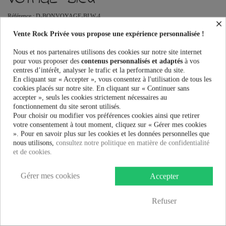
Référence :
D-BONVOYAGE-BLW-4
×
Robes Femme Rockabella BON VOYAGE DRESS au meilleur prix.
Vente Rock Privée vous propose une expérience personnalisée !
Vente Rock Privée le spécialiste des accessoires Rock, Pinup, Rockabilly,
Rétro, Glamour, Gothique, Punk, Lolita, Kawaii et bien plus encore...
Nous et nos partenaires utilisons des cookies sur notre site internet
pour vous proposer des
contenus personnalisés et adaptés
à vos
centres d’intérêt, analyser le trafic et la performance du site.
Taille:
En cliquant sur « Accepter », vous consentez à l'utilisation de tous les
cookies placés sur notre site. En cliquant sur « Continuer sans
accepter », seuls les cookies strictement nécessaires au
fonctionnement du site seront utilisés.
Couleur:
Pour choisir ou modifier vos préférences cookies ainsi que retirer
votre consentement à tout moment, cliquez sur « Gérer mes cookies
». Pour en savoir plus sur les cookies et les données personnelles que
nous utilisons,
consultez notre politique en matière de confidentialité
et de cookies.
21,99 €
Gérer mes cookies
Accepter
AJOUTER AU PANIER
Refuser