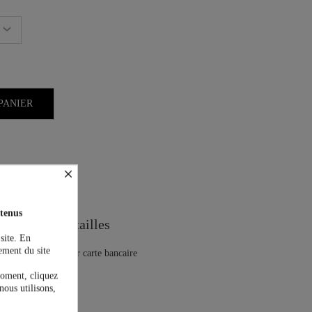
PANIER
×
on est offerte !
tenus
Guide des tailles
 site. En
ement du site
moment, cliquez
nous utilisons,