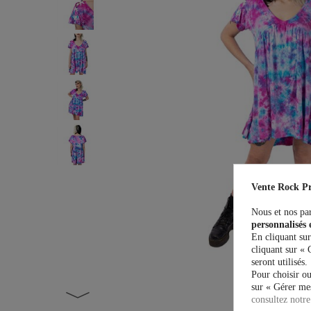
Vente Rock Pr
Nous et nos par
personnalisés 
En cliquant sur
cliquant sur « 
seront utilisés.
Pour choisir ou
sur « Gérer mes
consultez notre