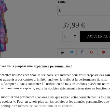
Taille:
37,99 €
AJOUTER AU 
Plus que
100,00 €
et la livrais
ivée vous propose une expérience personnalisée !
tenaires utilisons des cookies sur notre site internet pour vous proposer des
con
et adaptés
à vos centres d’intérêt, analyser le trafic et la performance du site.
 « Accepter », vous consentez à l'utilisation de tous les cookies placés sur notre
Continuer sans accepter », seuls les cookies strictement nécessaires au fonctionn
 modifier vos préférences cookies ainsi que retirer votre consentement à tout 
 cookies ». Pour en savoir plus sur les cookies et les données personnelles que 
 politique en matière de confidentialité et de cookies.