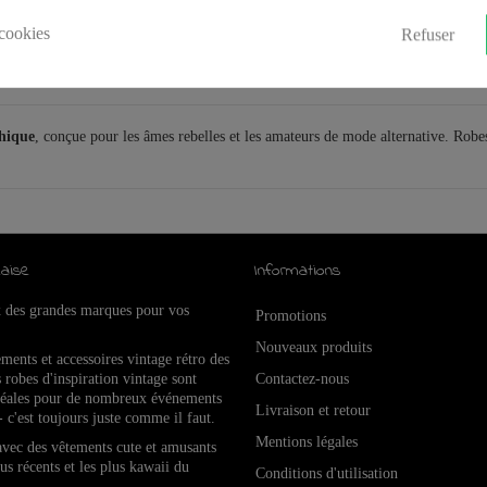
cookies
Refuser
thique
, conçue pour les âmes rebelles et les amateurs de mode alternative. Ro
aise
Informations
x des grandes marques pour vos
Promotions
Nouveaux produits
ements et accessoires vintage rétro de
s
 robes d'inspiration vintage sont
Contactez-nous
idéales pour de nombreux événements
Livraison et retour
- c'est toujours juste comme il faut.
Mentions légales
 avec des vêtements cute et amusants
lus récents et les plus kawaii du
Conditions d'utilisation