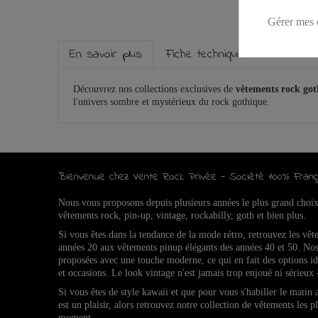
Gérer mes 
En savoir plus
Fiche technique
Découvrez nos collections exclusives de
vêtements rock go
l'univers sombre et mystérieux du rock gothique.
Bienvenue chez Vente Rock Privée - Société 100% Franç
Nous vous proposons depuis plusieurs années le plus grand choi
vêtements rock, pin-up, vintage, rockabilly, goth et bien plus.
Si vous êtes dans la tendance de la mode rétro, retrouvez l
es vêt
années 20 aux vêtements pinup élégants des années 40 et 50.
Nos
proposées avec une touche moderne, ce qui en fait des options 
et occasions.
Le look vintage n'est jamais trop enjoué ni sérieux 
Si vous êtes de style kawaii et que pour vous s'habiller le matin
est un plaisir, alors retrouvez notre collection de vêtements les p
moment.