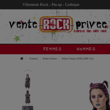
Vêtements Rock - Pin-up - Gothique
FEMMES
HOMMES
Femmes
Robes Femme
Robes Femme ADELAIDE Gris