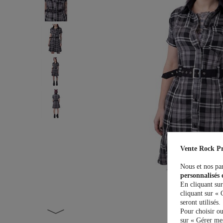
Vente Rock Pr
Nous et nos par
personnalisés 
En cliquant sur
cliquant sur « 
seront utilisés.
Pour choisir ou
sur « Gérer mes