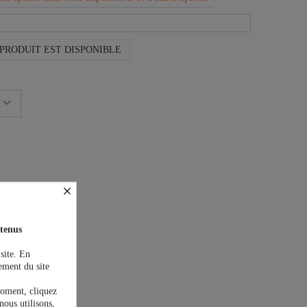
PRODUIT EST DISPONIBLE
×
tenus
 site. En
ement du site
moment, cliquez
on est offerte !
nous utilisons,