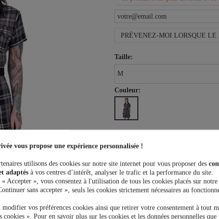
PRÉVENEZ-MOI LORSQUE LE 
Taille:
Couleur:
49,99 €
ivée vous propose une expérience personnalisée !
tenaires utilisons des cookies sur notre site internet pour vous proposer des
con
et adaptés
à vos centres d’intérêt, analyser le trafic et la performance du site.
 « Accepter », vous consentez à l'utilisation de tous les cookies placés sur notre
Continuer sans accepter », seuls les cookies strictement nécessaires au fonctionn
 modifier vos préférences cookies ainsi que retirer votre consentement à tout 
Plus que
100,00 €
et la livrais
 cookies ». Pour en savoir plus sur les cookies et les données personnelles que 