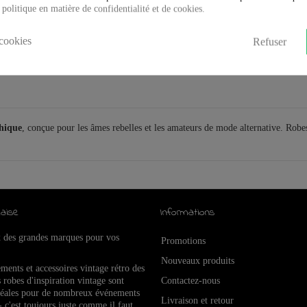
 politique en matière de confidentialité et de cookies.
cookies
Refuser
thique
, conçue pour les âmes rebelles et les amateurs de mode alternative. Rob
aise
Informations
x des grandes marques pour vos
Promotions
Nouveaux produits
ements et accessoires vintage rétro de
s
 robes d'inspiration vintage sont
Contactez-nous
idéales pour de nombreux événements
Livraison et retour
- c'est toujours juste comme il faut.