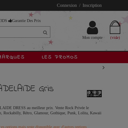
Connexion / Inscription
s 3DS
Garantie Des Prix
Mon compte
(vide)
MARQUES
LES PROMOS
DELAIDE Gris
LAIDE DRESS au meilleur prix. Vente Rock Privée le
up, Rockabilly, Rétro, Glamour, Gothique, Punk, Lolita, Kawaii
ces options mais reste disponible avec d'autres options