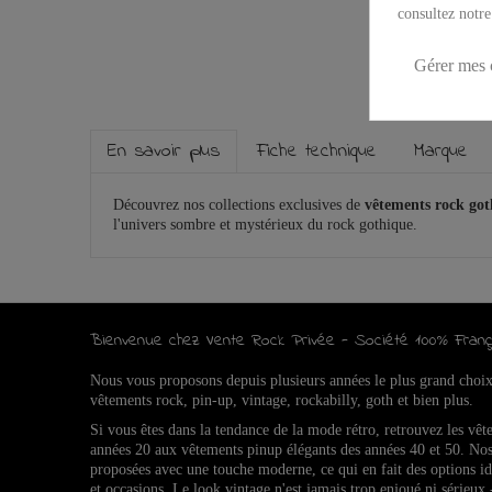
consultez notre
Gérer mes 
En savoir plus
Fiche technique
Marque
Découvrez nos collections exclusives de
vêtements rock go
l'univers sombre et mystérieux du rock gothique.
Bienvenue chez Vente Rock Privée - Société 100% Franç
Nous vous proposons depuis plusieurs années le plus grand choi
vêtements rock, pin-up, vintage, rockabilly, goth et bien plus.
Si vous êtes dans la tendance de la mode rétro, retrouvez l
es vêt
années 20 aux vêtements pinup élégants des années 40 et 50.
Nos
proposées avec une touche moderne, ce qui en fait des options 
et occasions.
Le look vintage n'est jamais trop enjoué ni sérieux 